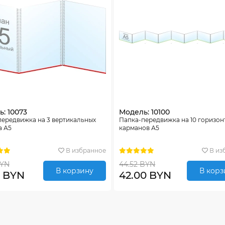
: 10073
Модель: 10100
передвижка на 3 вертикальных
Папка-передвижка на 10 горизо
а А5
карманов А5
В избранное
В из
BYN
44.52 BYN
В корзину
В корз
0 BYN
42.00 BYN