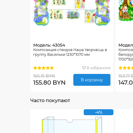
Модель: 43054
Модел
Композиция стендов Наша творчасць в
Композ
группу Васильки 1230*1070 мм
белорус
1700*92
В избранное
165.15 BYN
163.17
В корзину
155.80 BYN
147.
Часто покупают
-4%