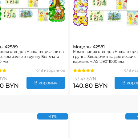
ь: 42589
Модель: 42581
иция стендов Наша творчасць на
Композиция стендов Наша творч
ском языке в группу Бельчата
группа Звездочки на две лески с
0 мм
карманом А5 1590*1000 мм
В избранное
В из
 BYN
153.47 BYN
В корзину
В корз
00 BYN
140.80 BYN
-11%