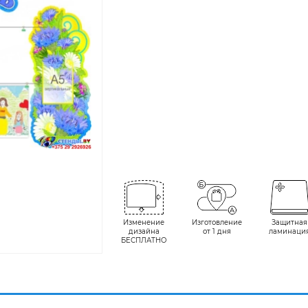
Изменение
Изготовление
Защитная
дизайна
от 1 дня
ламинаци
БЕСПЛАТНО