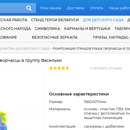
Мои заказы
Доставка
Оплата
Наши рабо
СКАЯ РАБОТА
СТЕНД ГЕРОИ БЕЛАРУСИ
ДЛЯ ДЕТСКОГО САДА
ССКОГО НАРОДА
СИМВОЛИКА
КАРМАНЫ И ВЕРТУШКИ
ТАБЛИ
ДОВАНИЕ
БЕЗОПАСНЫЕ ЗЕРКАЛА
ПРИЗЫ, НАГРАДЫ,
рчество для детского сада
>
Композиция стендов Наша творчасць в г
ворчасць в группу Васильки
Смотреть отзывы
Основные характеристики
Размер:
1560x1070мм
Материалы:
основа - пластик ПВХ 3м
плёнка с фотопечатью 14
защитная ламинация
Комплектация:
cаморезы с дюбелями