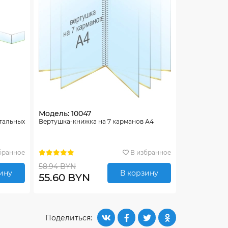
Модель: 10047
нтальных
Вертушка-книжка на 7 карманов А4
бранное
В избранное
58.94 BYN
ину
В корзину
55.60 BYN
Поделиться: