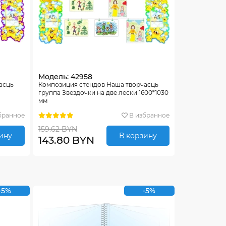
Модель: 42958
асць
Композиция стендов Наша творчасць
группа Звездочки на две лески 1600*1030
мм
бранное
В избранное
159.62 BYN
ину
В корзину
143.80 BYN
-5%
-5%