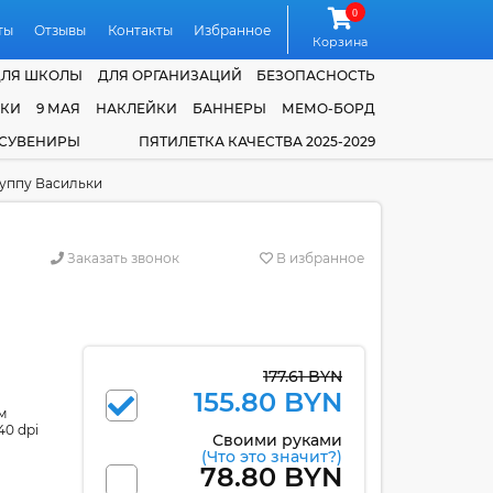
0
ты
Отзывы
Контакты
Избранное
Корзина
ДЛЯ ШКОЛЫ
ДЛЯ ОРГАНИЗАЦИЙ
БЕЗОПАСНОСТЬ
ЧКИ
9 МАЯ
НАКЛЕЙКИ
БАННЕРЫ
МЕМО-БОРД
 СУВЕНИРЫ
ПЯТИЛЕТКА КАЧЕСТВА 2025-2029
руппу Васильки
Заказать звонок
В избранное
177.61 BYN
155.80 BYN
м
40 dpi
Своими руками
(Что это значит?)
78.80 BYN