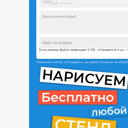
Если размер файла превышает 5 Мб - отправьте его на
in
*Нажимая кнопку «Отправить», вы даете согласие на обра