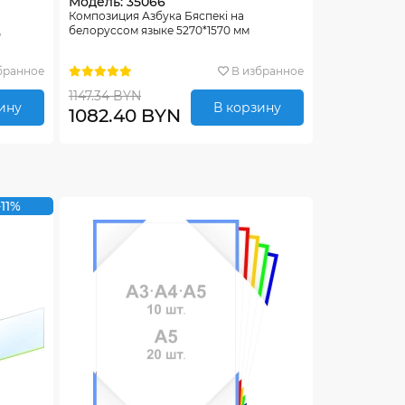
Модель: 35066
Композиция Азбука Бяспекi на
д
белоруссом языке 5270*1570 мм
бранное
В избранное
1147.34 BYN
ину
В корзину
1082.40 BYN
-11%