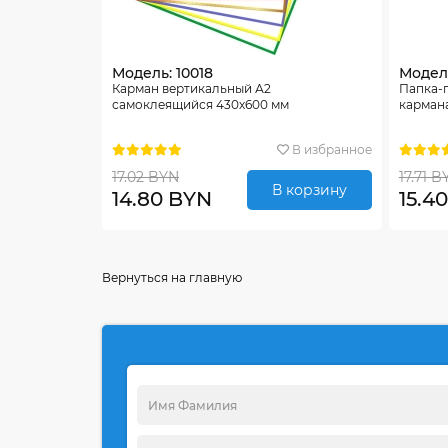
Модель: 10018
Модель
Карман вертикальный А2
Папка-
самоклеящийся 430х600 мм
карман
В избранное
17.02 BYN
17.71 B
В корзину
14.80 BYN
15.4
Вернуться на главную