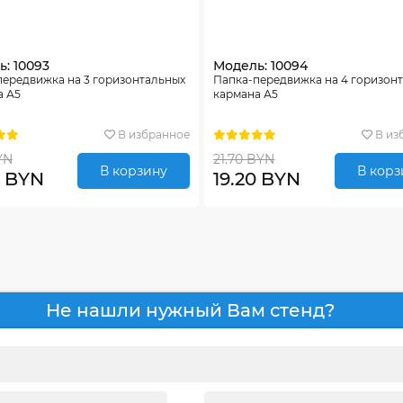
: 10093
Модель: 10094
передвижка на 3 горизонтальных
Папка-передвижка на 4 горизон
а А5
кармана А5
В избранное
В из
YN
21.70 BYN
В корзину
В корз
0 BYN
19.20 BYN
Не нашли нужный Вам стенд?