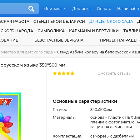
Мои заказы
Доставка
Оплата
Наши рабо
СКАЯ РАБОТА
СТЕНД ГЕРОИ БЕЛАРУСИ
ДЛЯ ДЕТСКОГО САДА
ССКОГО НАРОДА
СИМВОЛИКА
КАРМАНЫ И ВЕРТУШКИ
ТАБЛИ
ДОВАНИЕ
БЕЗОПАСНЫЕ ЗЕРКАЛА
ПРИЗЫ, НАГРАДЫ,
рчество для детского сада
>
Стенд Азбука колеру на белорусском язы
лорусском языке 350*500 мм
Смотреть отзывы
Основные характеристики
Размер:
350x500мм
Материалы:
основа - пластик ПВХ 3м
плёнка с фотопечатью 14
защитная ламинация
Комплектация:
cаморезы с дюбелями