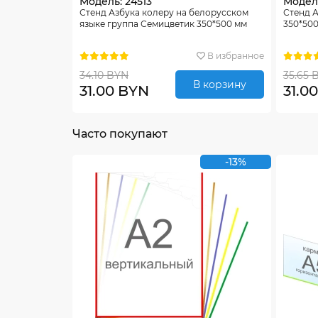
Модель: 24513
Модель
Стенд Азбука колеру на белорусском
Стенд А
языке группа Семицветик 350*500 мм
350*50
В избранное
34.10 BYN
35.65 
В корзину
31.00 BYN
31.0
Часто покупают
-13%