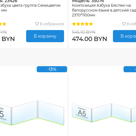
: 23426
Модель: 35074
збука цвета группа Семицветик
Композиция Азбука Бяспекi на
0 мм
белорусском языке в детский са
2370*1100мм
В избранное
В из
BYN
545.10 BYN
В корзину
В корз
0 BYN
474.00 BYN
-13%