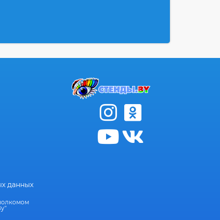
ых данных
сполкомом
у"