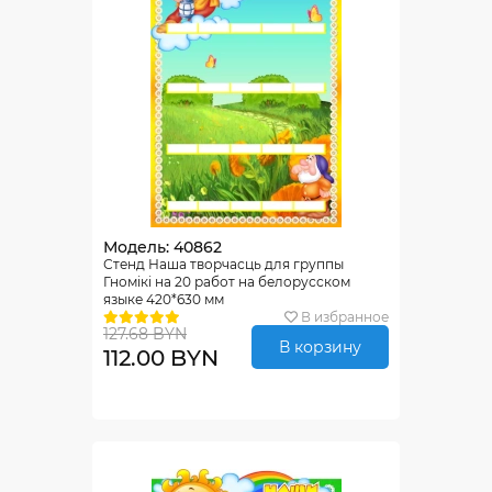
Модель: 40862
Стенд Наша творчасць для группы
Гномiкi на 20 работ на белорусском
языке 420*630 мм
В избранное
127.68 BYN
В корзину
112.00 BYN