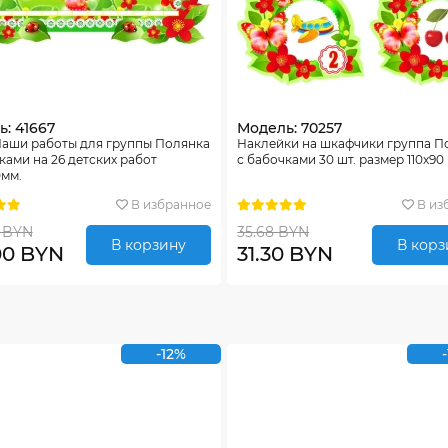
: 41667
Модель: 70257
Наши работы для группы Полянка
Наклейки на шкафчики группа П
ками на 26 детских работ
с бабочками 30 шт. размер 110х90
0мм.
В избранное
В из
 BYN
35.68 BYN
В корзину
В корз
00 BYN
31.30 BYN
-12%