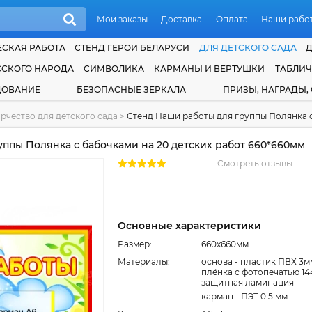
Мои заказы
Доставка
Оплата
Наши рабо
СКАЯ РАБОТА
СТЕНД ГЕРОИ БЕЛАРУСИ
ДЛЯ ДЕТСКОГО САДА
ССКОГО НАРОДА
СИМВОЛИКА
КАРМАНЫ И ВЕРТУШКИ
ТАБЛИ
ДОВАНИЕ
БЕЗОПАСНЫЕ ЗЕРКАЛА
ПРИЗЫ, НАГРАДЫ,
рчество для детского сада
>
Стенд Наши работы для группы Полянка с
ппы Полянка с бабочками на 20 детских работ 660*660мм
Смотреть отзывы
Основные характеристики
Размер:
660x660мм
Материалы:
основа - пластик ПВХ 3м
плёнка с фотопечатью 14
защитная ламинация
карман - ПЭТ 0.5 мм