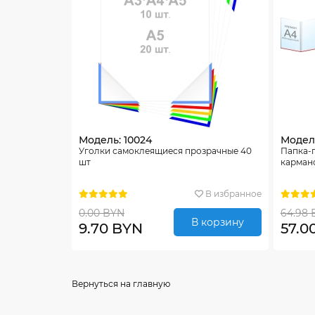
Модель: 10024
Модель
Уголки самоклеящиеся прозрачные 40
Папка-
шт
карман
В избранное
0.00 BYN
64.98 
В корзину
9.70 BYN
57.0
Вернуться на главную