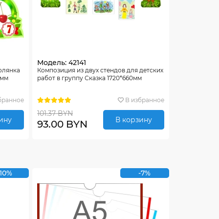
Модель: 42141
олянка
Композиция из двух стендов для детских
 мм
работ в группу Сказка 1720*660мм
бранное
В избранное
101.37 BYN
ину
В корзину
93.00 BYN
-10%
-7%