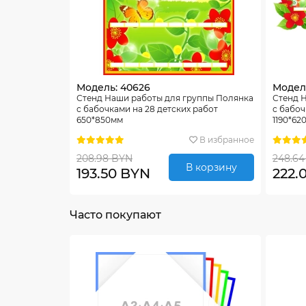
Модель: 40626
Модель
Стенд Наши работы для группы Полянка
Стенд 
с бабочками на 28 детских работ
с бабоч
650*850мм
1190*62
В избранное
208.98 BYN
248.64
В корзину
193.50 BYN
222.
Часто покупают