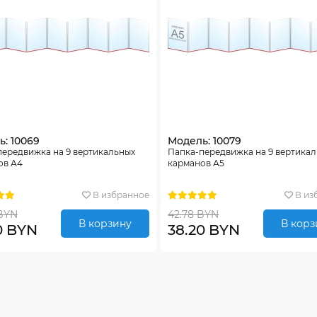
: 10069
Модель: 10079
передвижка на 9 вертикальных
Папка-передвижка на 9 вертика
ов А4
карманов А5
В избранное
В из
BYN
42.78 BYN
В корзину
В корз
0 BYN
38.20 BYN