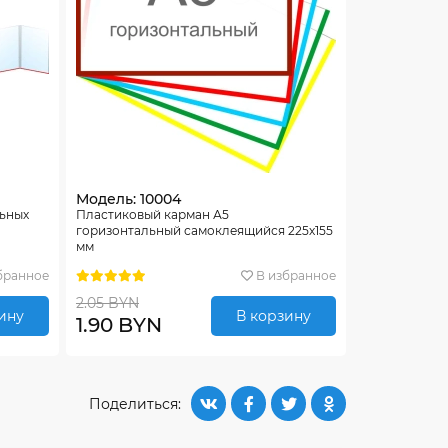
Модель: 10004
льных
Пластиковый карман А5
горизонтальный самоклеящийся 225х155
мм
бранное
В избранное
2.05 BYN
ину
В корзину
1.90 BYN
Поделиться: