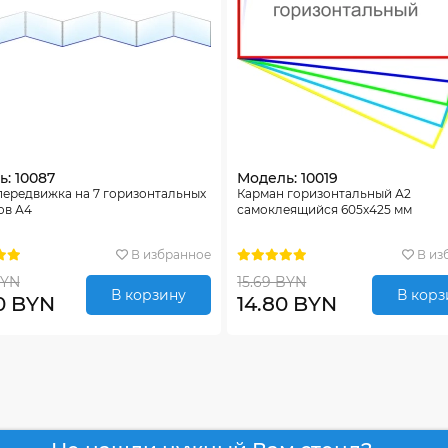
: 10087
Модель: 10019
передвижка на 7 горизонтальных
Карман горизонтальный А2
ов А4
самоклеящийся 605х425 мм
В избранное
В из
BYN
15.69 BYN
В корзину
В корз
0 BYN
14.80 BYN