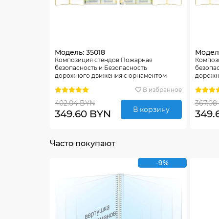
Модель: 35018
Модель
Композиция стендов Пожарная
Композ
безопасность и Безопасность
безопас
дорожного движения с орнаментом
дорожн
1730*800мм
В избранное
402.04 BYN
367.08
В корзину
349.60 BYN
349.
Часто покупают
-9%