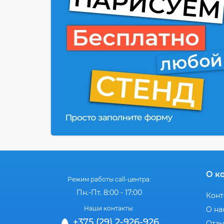
О к
Режим работы call-центра:
Пн.-Пт. 8:00 - 17:00
Конт
Наши контакты:
О на
+375 (29) 2-926-926
Отз