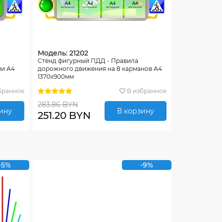
Модель: 21202
Стенд фигурный ПДД - Правила
ми А4
дорожного движения на 8 карманов А4
1370х900мм
бранное
В избранное
283.86 BYN
ину
В корзину
251.20 BYN
-5%
-9%