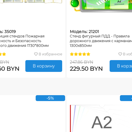
: 35019
Модель: 21201
иция стендов Пожарная
Стенд фигурный ПДД - Правила
ность и Безопасность
дорожного движения с кармана
ого движения 1730*800мм
1300х850мм
В избранное
В из
 BYN
247.86 BYN
В корзину
В корз
60 BYN
229.50 BYN
-5%