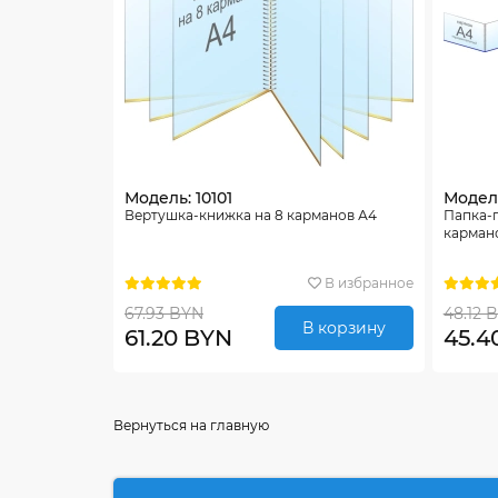
Модель: 10101
Модель
Вертушка-книжка на 8 карманов А4
Папка-
карман
В избранное
67.93 BYN
48.12 
В корзину
61.20 BYN
45.4
Вернуться на главную