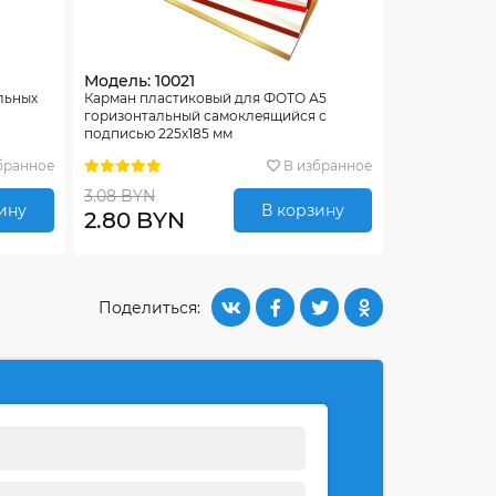
Модель: 10021
льных
Карман пластиковый для ФОТО А5
горизонтальный самоклеящийся с
подписью 225х185 мм
бранное
В избранное
3.08 BYN
ину
В корзину
2.80 BYN
Поделиться: