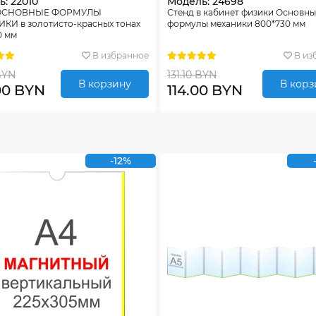
: 22010
Модель: 24698
 ОСНОВНЫЕ ФОРМУЛЫ
Стенд в кабинет физики Основн
КИ в золотисто-красных тонах
формулы механики 800*730 мм
0 мм
В избранное
В из
 BYN
131.10 BYN
В корзину
В корз
00 BYN
114.00 BYN
-12%