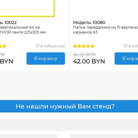
: 10022
Модель: 10080
 вертикальный А4 на
Папка-передвижка на 10 вертика
НОЙ ленте 225х305 мм
карманов А5
В избранное
В из
YN
46.20 BYN
В корзину
В корз
 BYN
42.00 BYN
Не нашли нужный Вам стенд?