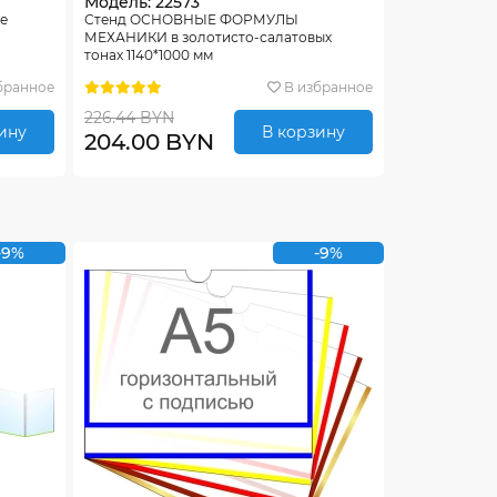
Модель: 22573
ые
Стенд ОСНОВНЫЕ ФОРМУЛЫ
МЕХАНИКИ в золотисто-салатовых
тонах 1140*1000 мм
бранное
В избранное
226.44 BYN
ину
В корзину
204.00 BYN
-9%
-9%