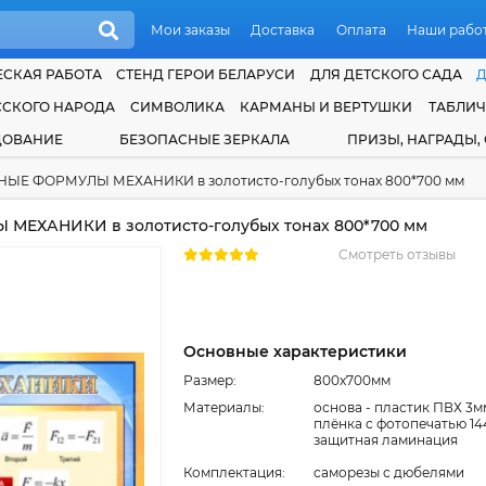
Мои заказы
Доставка
Оплата
Наши рабо
СКАЯ РАБОТА
СТЕНД ГЕРОИ БЕЛАРУСИ
ДЛЯ ДЕТСКОГО САДА
ССКОГО НАРОДА
СИМВОЛИКА
КАРМАНЫ И ВЕРТУШКИ
ТАБЛИ
ДОВАНИЕ
БЕЗОПАСНЫЕ ЗЕРКАЛА
ПРИЗЫ, НАГРАДЫ,
ЫЕ ФОРМУЛЫ МЕХАНИКИ в золотисто-голубых тонах 800*700 мм
ЕХАНИКИ в золотисто-голубых тонах 800*700 мм
Смотреть отзывы
Основные характеристики
Размер:
800x700мм
Материалы:
основа - пластик ПВХ 3м
плёнка с фотопечатью 14
защитная ламинация
Комплектация:
cаморезы с дюбелями