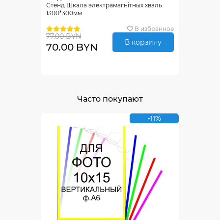
Стенд Шкала электрамагнiтных хваль
1300*300мм
В избранное
77.00 BYN
В корзину
70.00 BYN
Часто покупают
-11%