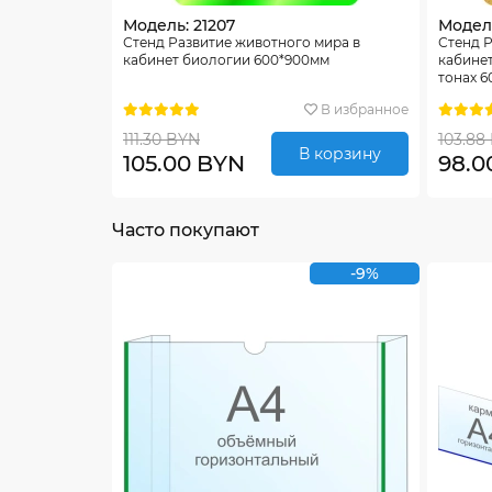
Модель: 21207
Модель
Стенд Развитие животного мира в
Стенд Р
кабинет биологии 600*900мм
кабинет
тонах 
В избранное
111.30 BYN
103.88
В корзину
105.00 BYN
98.0
Часто покупают
-9%