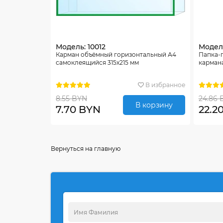
Модель: 10012
Модель
Карман объёмный горизонтальный А4
Папка-
самоклеящийся 315х215 мм
карман
В избранное
8.55 BYN
24.86 
В корзину
7.70 BYN
22.2
Вернуться на главную