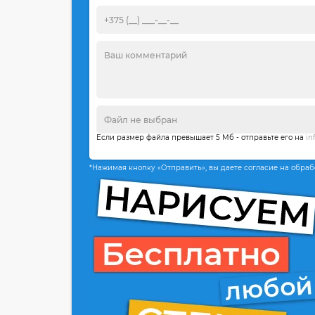
Если размер файла превышает 5 Мб - отправьте его на
in
*Нажимая кнопку «Отправить», вы даете согласие на обра