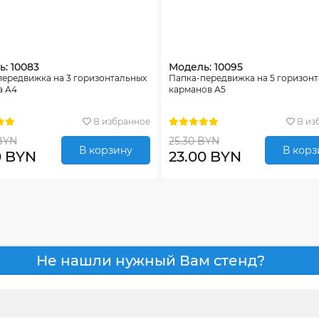
: 10083
Модель: 10095
передвижка на 3 горизонтальных
Папка-передвижка на 5 горизон
а А4
карманов А5
В избранное
В из
BYN
25.30 BYN
В корзину
В корз
0 BYN
23.00 BYN
Не нашли нужный Вам стенд?