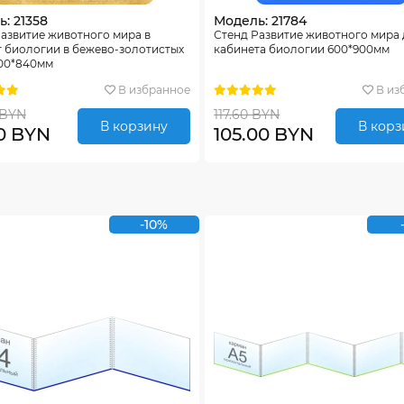
: 21358
Модель: 21784
азвитие животного мира в
Стенд Развитие животного мира
 биологии в бежево-золотистых
кабинета биологии 600*900мм
600*840мм
В избранное
В из
 BYN
117.60 BYN
В корзину
В корз
0 BYN
105.00 BYN
-10%