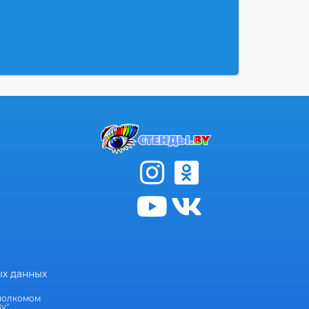
ых данных
сполкомом
у"