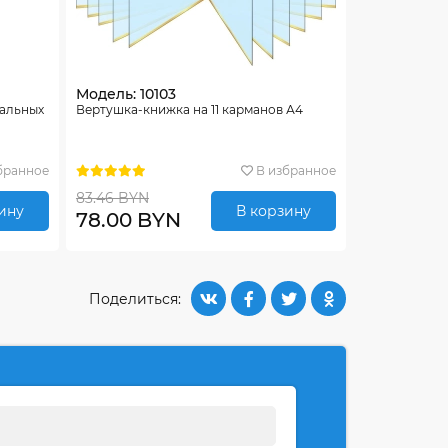
Модель: 10103
тальных
Вертушка-книжка на 11 карманов А4
бранное
В избранное
83.46 BYN
ину
В корзину
78.00 BYN
Поделиться: