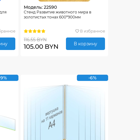
Модель: 22590
 для
Стенд Развитие животного мира в
золотистых тонах 600*900мм
бранное
В избранное
116.55 BYN
ину
В корзину
105.00 BYN
-9%
-6%