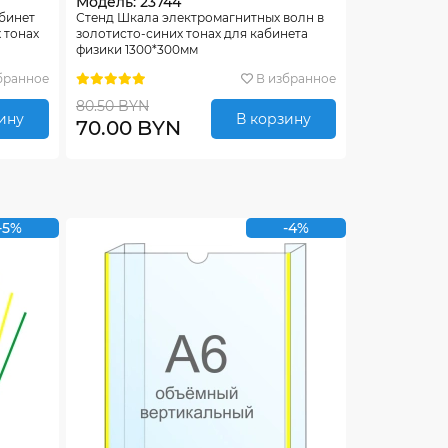
Модель: 23744
абинет
Стенд Шкала электромагнитных волн в
 тонах
золотисто-синих тонах для кабинета
физики 1300*300мм
бранное
В избранное
80.50 BYN
ину
В корзину
70.00 BYN
-5%
-4%