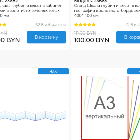
: 23682
Модель: 23684
кала глубин и высот в кабинет
Стенд Шкала глубин и высот в к
ии в золотисто-зелёных тонах
географии в золотисто-бордовых
00 мм
400*1400 мм
В избранное
В из
 BYN
111.00 BYN
В корзину
В корз
00 BYN
100.00 BYN
-8%