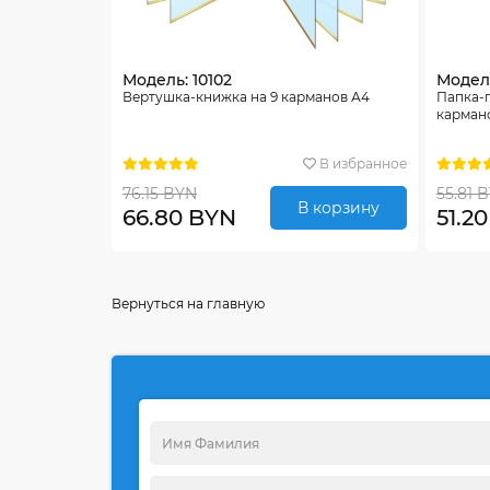
Модель: 10102
Модель
Вертушка-книжка на 9 карманов А4
Папка-
карман
В избранное
76.15 BYN
55.81 
В корзину
66.80 BYN
51.2
Вернуться на главную