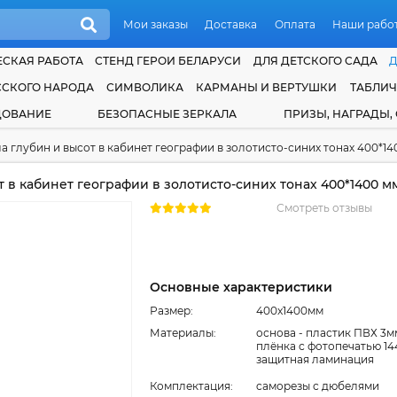
Мои заказы
Доставка
Оплата
Наши рабо
СКАЯ РАБОТА
СТЕНД ГЕРОИ БЕЛАРУСИ
ДЛЯ ДЕТСКОГО САДА
ССКОГО НАРОДА
СИМВОЛИКА
КАРМАНЫ И ВЕРТУШКИ
ТАБЛИ
ДОВАНИЕ
БЕЗОПАСНЫЕ ЗЕРКАЛА
ПРИЗЫ, НАГРАДЫ,
а глубин и высот в кабинет географии в золотисто-синих тонах 400*14
 в кабинет географии в золотисто-синих тонах 400*1400 м
Смотреть отзывы
Основные характеристики
Размер:
400x1400мм
Материалы:
основа - пластик ПВХ 3м
плёнка с фотопечатью 14
защитная ламинация
Комплектация:
cаморезы с дюбелями