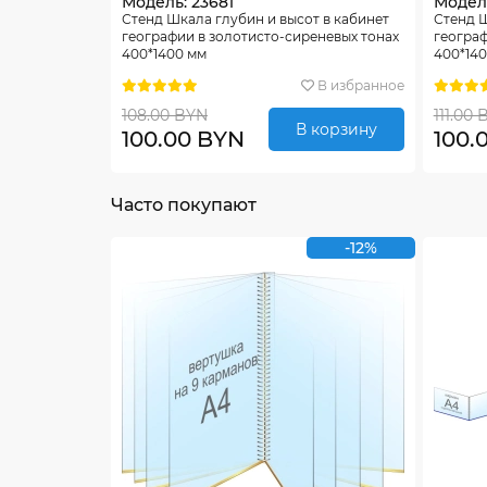
Модель: 23681
Модель
Стенд Шкала глубин и высот в кабинет
Стенд Ш
географии в золотисто-сиреневых тонах
географ
400*1400 мм
400*14
В избранное
108.00 BYN
111.00
В корзину
100.00 BYN
100.
Часто покупают
-12%