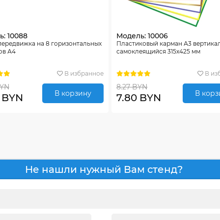
: 10088
Модель: 10006
передвижка на 8 горизонтальных
Пластиковый карман А3 вертика
ов А4
самоклеящийся 315х425 мм
В избранное
В из
BYN
8.27 BYN
В корзину
В корз
0 BYN
7.80 BYN
Не нашли нужный Вам стенд?