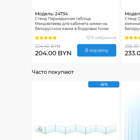
Модель: 24734
Модель
Стенд Перыядычная таблiца
Стенд С
Мендзялеева для кабинета химии на
хiмiчны
белорусском языке в бордовых тонах
белорус
1300*780 мм
в зелён
В избранное
224.40 BYN
256.30
В корзину
204.00 BYN
233.
Часто покупают
-6%