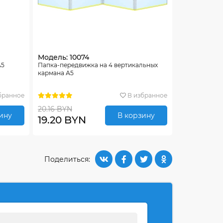
Модель: 10074
А5
Папка-передвижка на 4 вертикальных
кармана А5
бранное
В избранное
20.16 BYN
ину
В корзину
19.20 BYN
Поделиться: