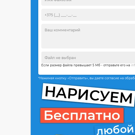
Если размер файла превышает 5 Мб - отправьте его на
in
*Нажимая кнопку «Отправить», вы даете согласие на обра