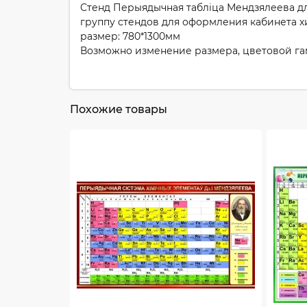
Стенд Перыядычная таблiца Мендзялеева дл
группу стендов для оформления кабинета х
размер: 780*1300мм
Возможно изменение размера, цветовой г
Похожие товары