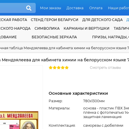
Мои заказы
Доставка
Оплата
Наши рабо
СКАЯ РАБОТА
СТЕНД ГЕРОИ БЕЛАРУСИ
ДЛЯ ДЕТСКОГО САДА
ССКОГО НАРОДА
СИМВОЛИКА
КАРМАНЫ И ВЕРТУШКИ
ТАБЛИ
ДОВАНИЕ
БЕЗОПАСНЫЕ ЗЕРКАЛА
ПРИЗЫ, НАГРАДЫ,
ная таблiца Мендзялеева для кабинета химии на белорусском языке 
 Мендзялеева для кабинета химии на белорусском языке 
Смотреть отзывы
Основные характеристики
Размер:
780x1300мм
Материалы:
основа - пластик ПВХ 3м
плёнка с фотопечатью 14
защитная ламинация
Комплектация:
cаморезы с дюбелями