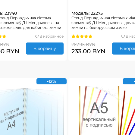
: 23740
Модель: 22275
тенд Перыядычная сiстэма
Стенд Перыядычная сiстэма хiмiч
х элементаў Д.I Мендзялеева на
элементаў Д.I Мендзялеева для 
ском языке для кабинета химии
химии на белорусском языке
ых тонах 1300*1000мм
1300*1000мм
В избранное
В из
 BYN
267.95 BYN
В корзину
В корз
00 BYN
233.00 BYN
-12%