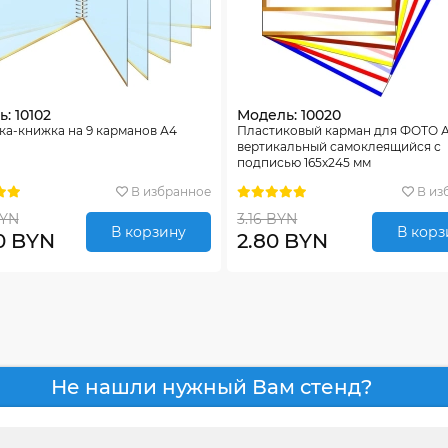
: 10102
Модель: 10020
ка-книжка на 9 карманов А4
Пластиковый карман для ФОТО 
вертикальный самоклеящийся с
подписью 165х245 мм
В избранное
В из
BYN
3.16 BYN
В корзину
В корз
0 BYN
2.80 BYN
Не нашли нужный Вам стенд?