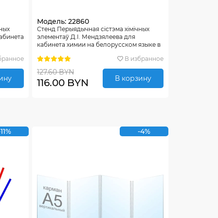
Модель: 22860
ных
Стенд Перыядычная сiстэма хiмiчных
кабинета
элементаў Д.I. Мендзялеева для
кабинета химии на белорусском языке в
радужных тонах 1000*650мм
бранное
В избранное
127.60 BYN
ину
В корзину
116.00 BYN
-11%
-4%