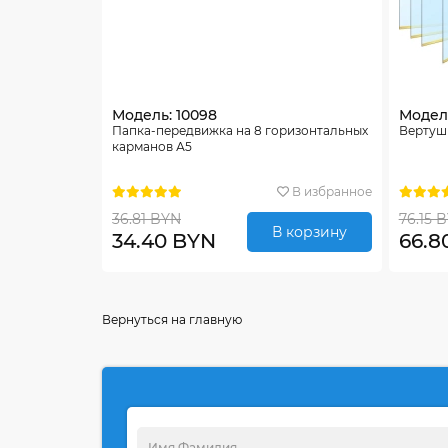
Модель: 10098
Модель
Папка-передвижка на 8 горизонтальных
Вертуш
карманов А5
В избранное
36.81 BYN
76.15 
В корзину
34.40 BYN
66.8
Вернуться на главную