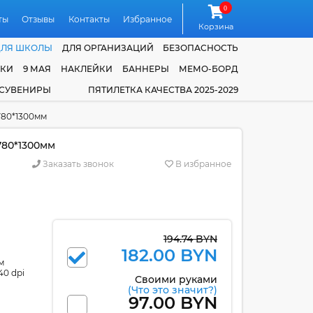
0
ты
Отзывы
Контакты
Избранное
Корзина
ДЛЯ ШКОЛЫ
ДЛЯ ОРГАНИЗАЦИЙ
БЕЗОПАСНОСТЬ
ЧКИ
9 МАЯ
НАКЛЕЙКИ
БАННЕРЫ
МЕМО-БОРД
 СУВЕНИРЫ
ПЯТИЛЕТКА КАЧЕСТВА 2025-2029
780*1300мм
780*1300мм
Заказать звонок
В избранное
194.74 BYN
182.00 BYN
м
40 dpi
Своими руками
(Что это значит?)
97.00 BYN