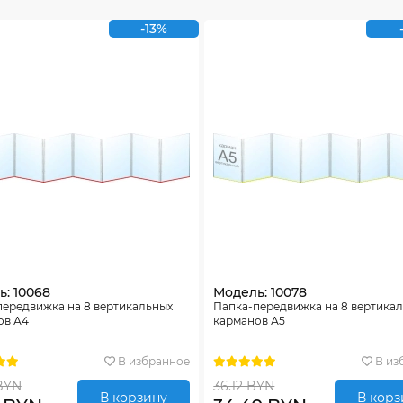
-13%
: 10068
Модель: 10078
передвижка на 8 вертикальных
Папка-передвижка на 8 вертика
ов А4
карманов А5
В избранное
В из
BYN
36.12 BYN
В корзину
В корз