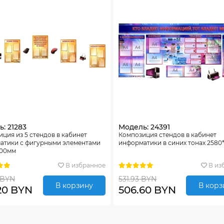
: 21283
Модель: 24391
ция из 5 стендов в кабинет
Композиция стендов в кабинет
атики с фигурными элементами
информатики в синих тонах 2580*
300мм
В избранное
В из
 BYN
531.93 BYN
В корзину
В корз
20 BYN
506.60 BYN