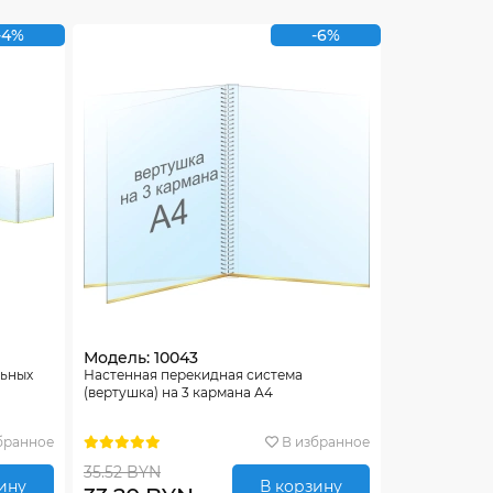
-4%
-6%
Модель: 10043
льных
Настенная перекидная система
(вертушка) на 3 кармана А4
бранное
В избранное
35.52 BYN
ину
В корзину