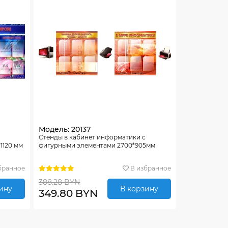
Модель: 20137
Стенды в кабинет информатики с
1120 мм
фигурными элементами 2700*905мм
бранное
В избранное
388.28 BYN
ину
В корзину
349.80 BYN