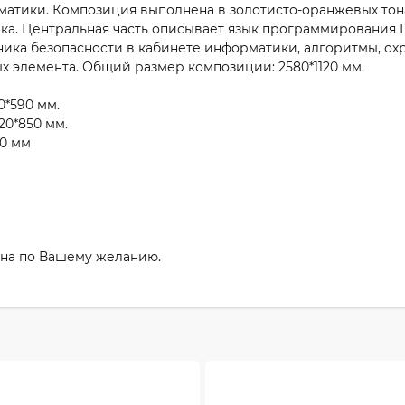
атики. Композиция выполнена в золотисто-оранжевых тонах
. Центральная часть описывает язык программирования Па
ика безопасности в кабинете информатики, алгоритмы, охр
х элемента. Общий размер композиции: 2580*1120 мм.
0*590 мм.
20*850 мм.
30 мм
йна по Вашему желанию.