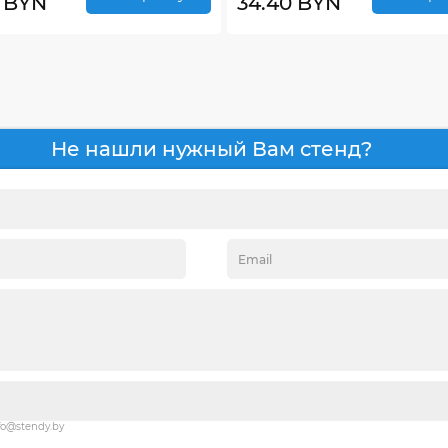
0 BYN
34.40 BYN
Не нашли нужный Вам стенд?
fo@stendy.by