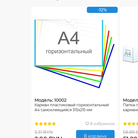
-12%
Модель: 10002
Модель
Карман пластиковый горизонтальный
Папка-
А4 самоклеящийся 315х215 мм
карман
В избранное
3.31 BYN
58.88 
В корзину