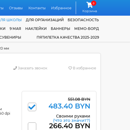
0
ты
Отзывы
Контакты
Избранное
Корзина
ДЛЯ ШКОЛЫ
ДЛЯ ОРГАНИЗАЦИЙ
БЕЗОПАСНОСТЬ
ЧКИ
9 МАЯ
НАКЛЕЙКИ
БАННЕРЫ
МЕМО-БОРД
 СУВЕНИРЫ
ПЯТИЛЕТКА КАЧЕСТВА 2025-2029
20 мм
Заказать звонок
В избранное
551.08 BYN
483.40 BYN
м
40 dpi
Своими руками
(Что это значит?)
266.40 BYN