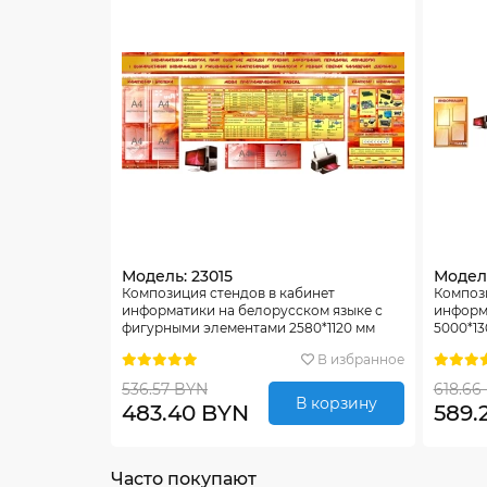
Модель: 23015
Модель
Композиция стендов в кабинет
Компози
информатики на белорусском языке с
информ
фигурными элементами 2580*1120 мм
5000*1
В избранное
536.57 BYN
618.66
В корзину
483.40 BYN
589.
Часто покупают