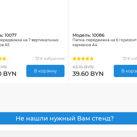
: 10077
Модель: 10086
передвижка на 7 вертикальных
Папка-передвижка на 6 горизон
ов А5
карманов А4
В избранное
В из
BYN
43.16 BYN
В корзину
В корз
0 BYN
39.60 BYN
Не нашли нужный Вам стенд?