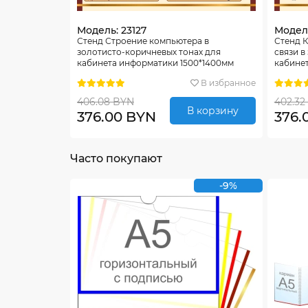
Модель: 23127
Модель
Стенд Строение компьютера в
Стенд 
золотисто-коричневых тонах для
связи в
кабинета информатики 1500*1400мм
кабине
В избранное
406.08 BYN
402.32
В корзину
376.00 BYN
376.
Часто покупают
-9%