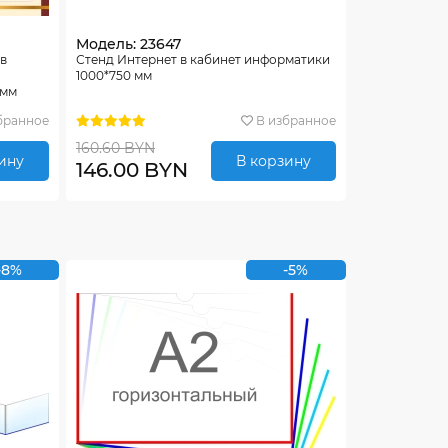
Модель: 23647
 в
Стенд Интернет в кабинет информатики
1000*750 мм
0мм
бранное
В избранное
160.60 BYN
ину
В корзину
146.00 BYN
-8%
-5%