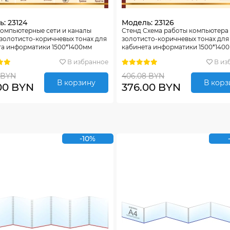
: 23124
Модель: 23126
Компьютерные сети и каналы
Стенд Схема работы компьютера
 золотисто-коричневых тонах для
золотисто-коричневых тонах для
та информатики 1500*1400мм
кабинета информатики 1500*140
В избранное
В из
 BYN
406.08 BYN
В корзину
В корз
00 BYN
376.00 BYN
-10%