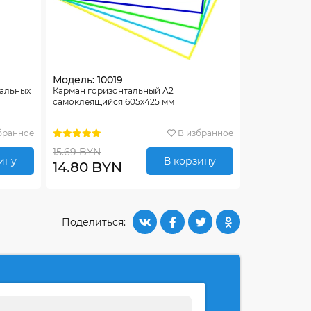
Модель: 10019
тальных
Карман горизонтальный А2
самоклеящийся 605х425 мм
бранное
В избранное
15.69 BYN
ину
В корзину
14.80 BYN
Поделиться: