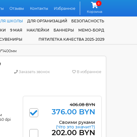
0
ты
Отзывы
Контакты
Избранное
Корзина
ДЛЯ ШКОЛЫ
ДЛЯ ОРГАНИЗАЦИЙ
БЕЗОПАСНОСТЬ
ЧКИ
9 МАЯ
НАКЛЕЙКИ
БАННЕРЫ
МЕМО-БОРД
 СУВЕНИРЫ
ПЯТИЛЕТКА КАЧЕСТВА 2025-2029
0*1400мм
м
Заказать звонок
В избранное
406.08 BYN
376.00 BYN
м
40 dpi
Своими руками
(Что это значит?)
202.00 BYN