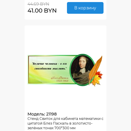
44.69 BYN
В корзину
41.00 BYN
Модель: 21198
Стенд Свиток для кабинета математики с
цитатой Блез Паскаль в золотисто-
зелёных тонах 700*300 мм