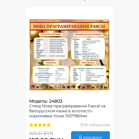
Модель: 24803
Стенд Мова праграмiравання Pascal на
белорусском языке в золотисто-
коричневых тонах 1100*980мм
В избранное
206.51 BYN
В корзину