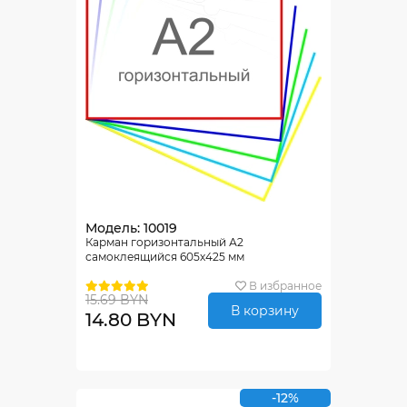
Модель: 10019
Карман горизонтальный А2
самоклеящийся 605х425 мм
В избранное
15.69 BYN
В корзину
14.80 BYN
-12%