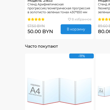
Модель: 21833
Модель
Стенд Арифметическая
Стенд 
прогрессия,геометрическая прогрессия
Геометр
в золотисто-зелёных тонах 430*650 мм
зелёных
В избранное
57.50 BYN
89.60 
В корзину
50.00 BYN
80.0
Часто покупают
-11%