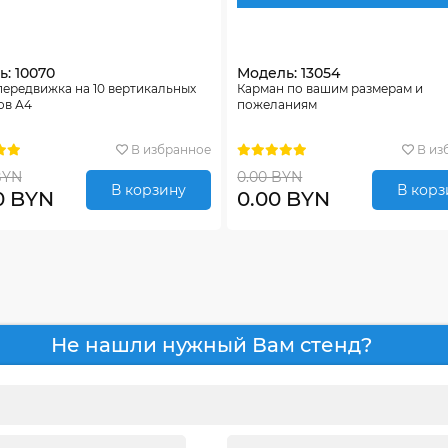
: 10070
Модель: 13054
ередвижка на 10 вертикальных
Карман по вашим размерам и
ов А4
пожеланиям
В избранное
В из
BYN
0.00 BYN
В корзину
В корз
0 BYN
0.00 BYN
Не нашли нужный Вам стенд?