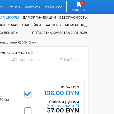
0
ты
Отзывы
Контакты
Избранное
Корзина
ДЛЯ ШКОЛЫ
ДЛЯ ОРГАНИЗАЦИЙ
БЕЗОПАСНОСТЬ
ЧКИ
9 МАЯ
НАКЛЕЙКИ
БАННЕРЫ
МЕМО-БОРД
 СУВЕНИРЫ
ПЯТИЛЕТКА КАЧЕСТВА 2025-2029
ёных тонах 630*940 мм
тонах 630*940 мм
Заказать звонок
В избранное
115.54 BYN
106.00 BYN
м
40 dpi
Своими руками
(Что это значит?)
57.00 BYN