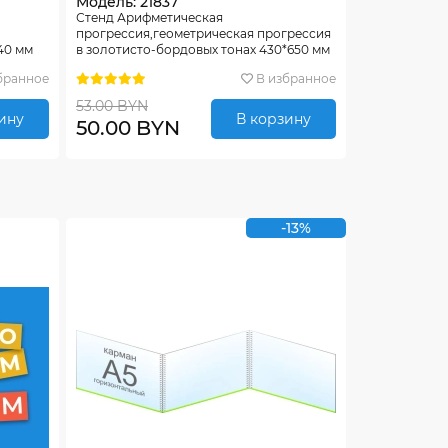
Модель: 21837
Стенд Арифметическая
прогрессия,геометрическая прогрессия
40 мм
в золотисто-бордовых тонах 430*650 мм
бранное
В избранное
53.00 BYN
ину
В корзину
50.00 BYN
-13%