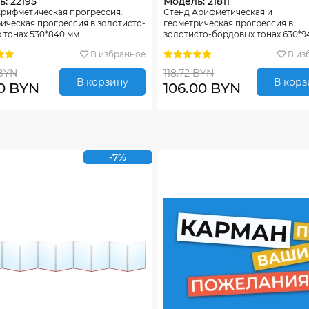
: 22195
Модель: 21811
Арифметическая прогрессия.
Стенд Арифметическая и
ическая прогрессия в золотисто-
геометрическая прогрессия в
 тонах 530*840 мм
золотисто-бордовых тонах 630*9
В избранное
В из
BYN
118.72 BYN
В корзину
В корз
0 BYN
106.00 BYN
-7%