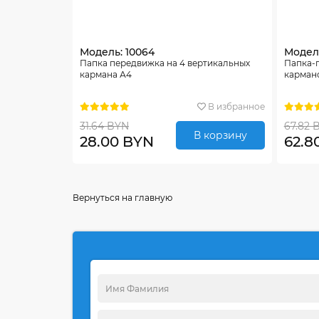
Модель: 10064
Модель
Папка передвижка на 4 вертикальных
Папка-п
кармана А4
карман
В избранное
31.64 BYN
67.82 
В корзину
28.00 BYN
62.8
Вернуться на главную