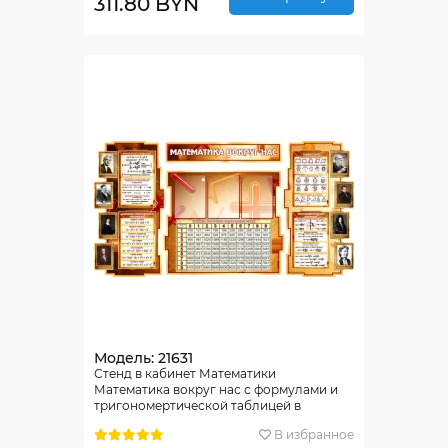
311.80 BYN
Модель: 21631
Стенд в кабинет Математики
Математика вокруг нас с формулами и
тригономертической таблицей в
бежево-коричневых тонах 1825*955мм
В избранное