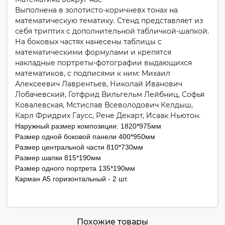
Выполнена в золотисто-коричневх тонах на
математическую тематику. Стенд представляет из
себя триптих с дополнительной табличкой-шапкой.
На боковых частях нанесены таблицы с
математическими формулами и крепятся
накладные портреты-фотографии выдающихся
математиков, с подписями к ним: Михаил
Алексеевич Лаврентьев, Николай Иванович
Лобачевский, Готфрид Вильгельм Лейбниц, Софья
Ковалевская, Мстислав Всеволодович Келдыш,
Карл Фридрих Гаусс, Рене Декарт, Исаак Ньютон.
Наружный размер композиции: 1820*975мм
Размер одной боковой панели 400*950мм
Размер центральной части 810*730мм
Размер шапки 815*190мм
Размер одного портрета 135*190мм
Карман А5 горизонтальный - 2 шт.
Похожие товары