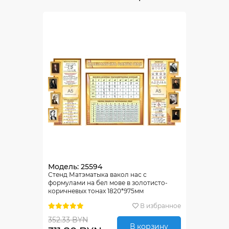
Модель: 25594
Стенд Матэматыка вакол нас с
формулами на бел мове в золотисто-
коричневых тонах 1820*975мм
В избранное
352.33 BYN
В корзину