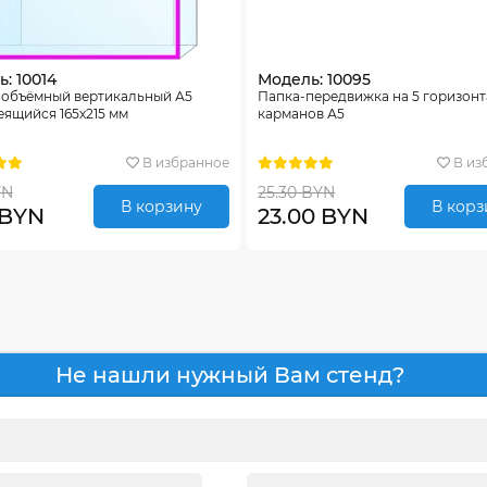
: 10014
Модель: 10095
 объёмный вертикальный А5
Папка-передвижка на 5 горизон
ящийся 165х215 мм
карманов А5
В избранное
В из
YN
25.30 BYN
В корзину
В корз
 BYN
23.00 BYN
Не нашли нужный Вам стенд?