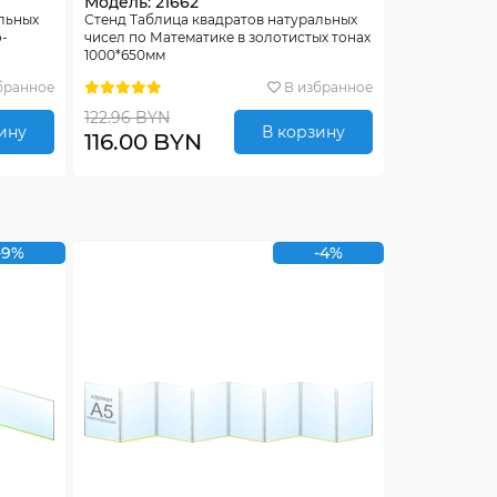
Модель: 21662
альных
Стенд Таблица квадратов натуральных
о-
чисел по Математике в золотистых тонах
1000*650мм
бранное
В избранное
122.96 BYN
ину
В корзину
116.00 BYN
-9%
-4%