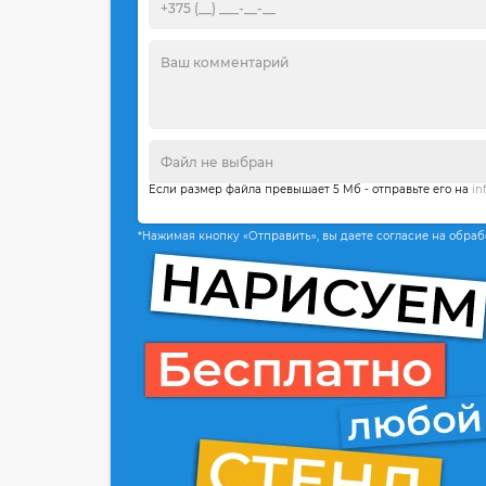
Если размер файла превышает 5 Мб - отправьте его на
in
*Нажимая кнопку «Отправить», вы даете согласие на обра