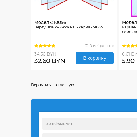
Модель: 10056
Модель
Вертушка-книжка на 6 карманов А5
Карман
самокле
В избранное
34.56 BYN
6.61 B
В корзину
32.60 BYN
5.90
Вернуться на главную