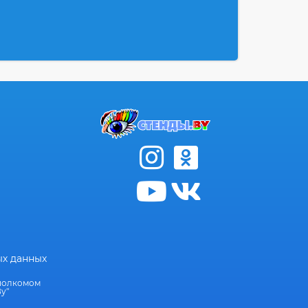
ых данных
сполкомом
у"