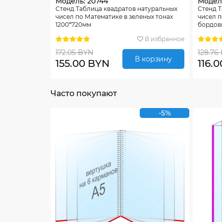
Модель: 20744
Модель
Стенд Таблица квадратов натуральных
Стенд Т
чисел по Математике в зеленых тонах
чисел п
1200*720мм
бордовы
В избранное
172.05 BYN
128.76
В корзину
155.00 BYN
116.
Часто покупают
-5%