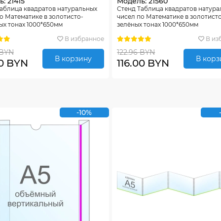
: 21415
Модель: 21560
аблица квадратов натуральных
Стенд Таблица квадратов натур
о Математике в золотисто-
чисел по Математике в золотист
х тонах 1000*650мм
зелёных тонах 1000*650мм
В избранное
В из
 BYN
122.96 BYN
В корзину
В корз
00 BYN
116.00 BYN
-10%