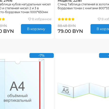
: 21416
Модель: 22181
аблица кубов натуральных чисел
Стенд Таблица степеней в золот
10 и степеней чисел 2 и 3 в
бордовых тонах с книгами 800*5
то-бордовых тонах 1000*650мм
В избранное
В из
 BYN
88.48 BYN
В корзину
В корз
00 BYN
79.00 BYN
-7%