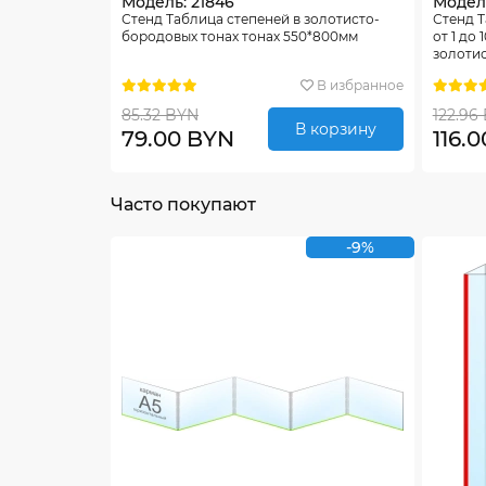
Модель: 21846
Модель
Стенд Таблица степеней в золотисто-
Стенд Т
бородовых тонах тонах 550*800мм
от 1 до 
золотис
В избранное
85.32 BYN
122.96
В корзину
79.00 BYN
116.
Часто покупают
-9%