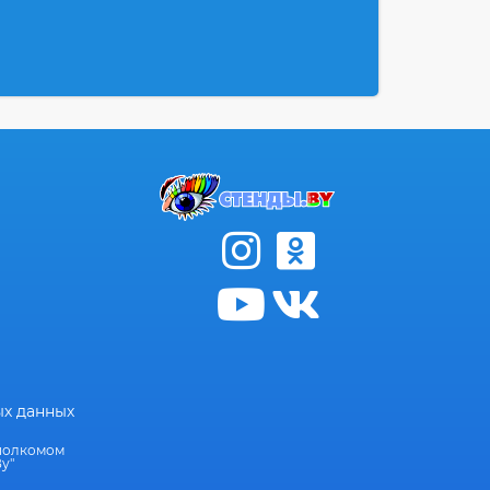
ых данных
сполкомом
у"