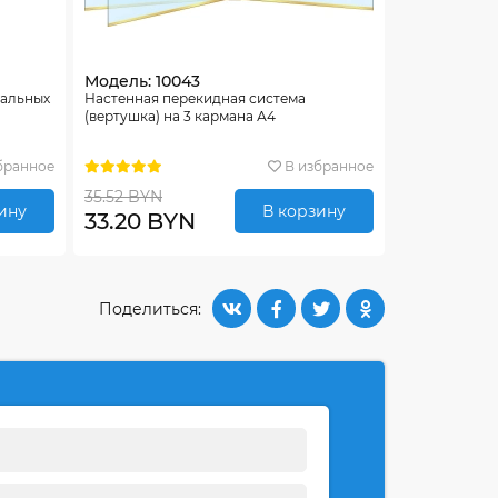
Модель: 10043
тальных
Настенная перекидная система
(вертушка) на 3 кармана А4
бранное
В избранное
35.52 BYN
ину
В корзину
33.20 BYN
Поделиться: