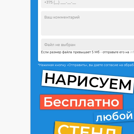
Если размер файла превышает 5 Мб - отправьте его на
in
*Нажимая кнопку «Отправить», вы даете согласие на обра