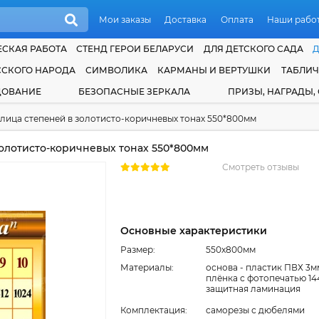
Мои заказы
Доставка
Оплата
Наши рабо
СКАЯ РАБОТА
СТЕНД ГЕРОИ БЕЛАРУСИ
ДЛЯ ДЕТСКОГО САДА
ССКОГО НАРОДА
СИМВОЛИКА
КАРМАНЫ И ВЕРТУШКИ
ТАБЛИ
ДОВАНИЕ
БЕЗОПАСНЫЕ ЗЕРКАЛА
ПРИЗЫ, НАГРАДЫ,
лица степеней в золотисто-коричневых тонах 550*800мм
олотисто-коричневых тонах 550*800мм
Смотреть отзывы
Основные характеристики
Размер:
550x800мм
Материалы:
основа - пластик ПВХ 3м
плёнка с фотопечатью 14
защитная ламинация
Комплектация:
cаморезы с дюбелями