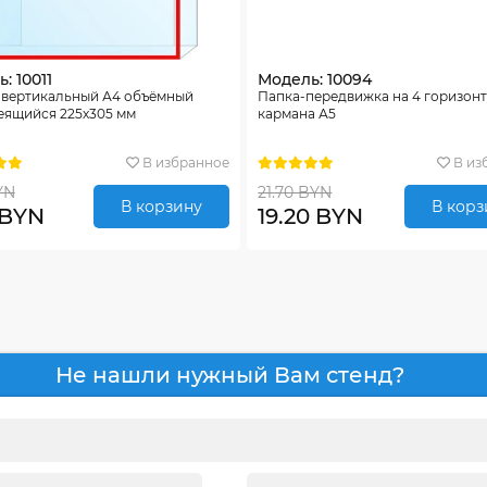
: 10011
Модель: 10094
 вертикальный А4 объёмный
Папка-передвижка на 4 горизон
еящийся 225х305 мм
кармана А5
В избранное
В из
YN
21.70 BYN
В корзину
В корз
 BYN
19.20 BYN
Не нашли нужный Вам стенд?