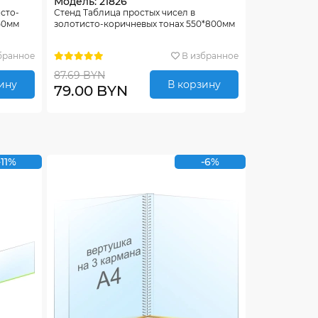
Модель: 21826
исто-
Стенд Таблица простых чисел в
50мм
золотисто-коричневых тонах 550*800мм
бранное
В избранное
87.69 BYN
ину
В корзину
79.00 BYN
-11%
-6%