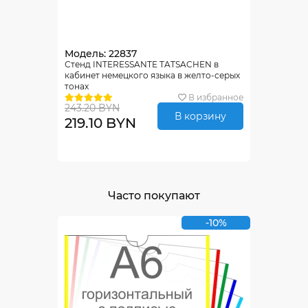
Модель: 22837
Стенд INTERESSANTE TATSACHEN в
кабинет немецкого языка в желто-серых
тонах
В избранное
243.20 BYN
В корзину
219.10 BYN
Часто покупают
-10%