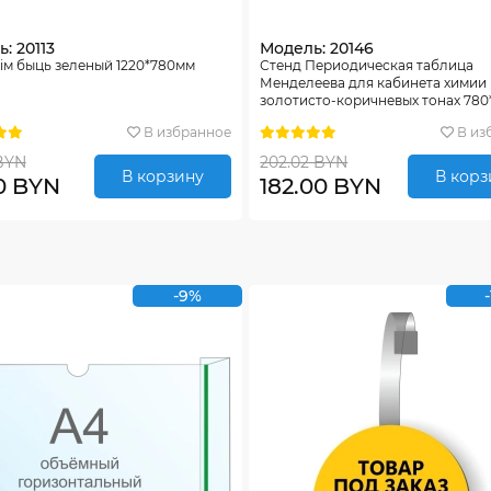
: 20113
Модель: 20146
iм быць зеленый 1220*780мм
Стенд Периодическая таблица
Менделеева для кабинета химии 
золотисто-коричневых тонах 780
В избранное
В из
 BYN
202.02 BYN
В корзину
В корз
10 BYN
182.00 BYN
-9%