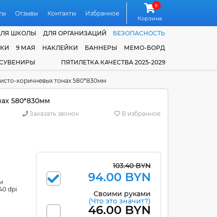
0
ты
Отзывы
Контакты
Избранное
Корзина
ДЛЯ ШКОЛЫ
ДЛЯ ОРГАНИЗАЦИЙ
БЕЗОПАСНОСТЬ
ЧКИ
9 МАЯ
НАКЛЕЙКИ
БАННЕРЫ
МЕМО-БОРД
 СУВЕНИРЫ
ПЯТИЛЕТКА КАЧЕСТВА 2025-2029
отисто-коричневых тонах 580*830мм
нах 580*830мм
Заказать звонок
В избранное
103.40 BYN
94.00 BYN
м
40 dpi
Своими руками
(Что это значит?)
46.00 BYN