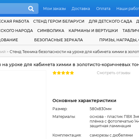
Мои заказы
Доставка
Оплата
Наши рабо
СКАЯ РАБОТА
СТЕНД ГЕРОИ БЕЛАРУСИ
ДЛЯ ДЕТСКОГО САДА
ССКОГО НАРОДА
СИМВОЛИКА
КАРМАНЫ И ВЕРТУШКИ
ТАБЛИ
ДОВАНИЕ
БЕЗОПАСНЫЕ ЗЕРКАЛА
ПРИЗЫ, НАГРАДЫ,
ний
>
Стенд Техника безопасности на уроке для кабинета химии в зол
 на уроке для кабинета химии в золотисто-коричневых то
Смотреть отзывы
Основные характеристики
Размер:
580x830мм
Материалы:
основа - пластик ПВХ 3м
плёнка с фотопечатью 14
защитная ламинация
Комплектация:
cаморезы с дюбелями