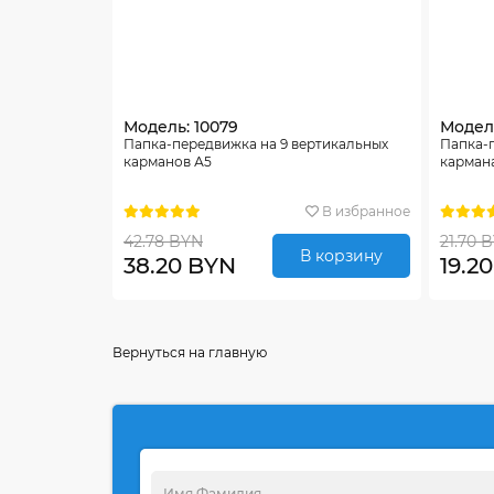
Модель: 10079
Модель
Папка-передвижка на 9 вертикальных
Папка-
карманов А5
карман
В избранное
42.78 BYN
21.70 
В корзину
38.20 BYN
19.2
Вернуться на главную