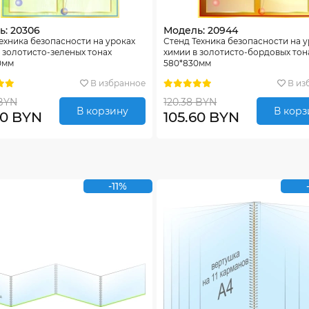
ь: 20306
Модель: 20944
ехника безопасности на уроках
Стенд Техника безопасности на 
 золотисто-зеленых тонах
химии в золотисто-бордовых тон
0мм
580*830мм
В избранное
В из
 BYN
120.38 BYN
В корзину
В корз
60 BYN
105.60 BYN
-11%