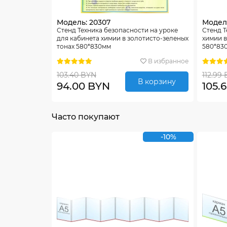
Модель: 20307
Модел
Стенд Техника безопасности на уроке
Стенд Т
для кабинета химии в золотисто-зеленых
химии в
тонах 580*830мм
580*83
В избранное
103.40 BYN
112.99
В корзину
94.00 BYN
105.
Часто покупают
-10%