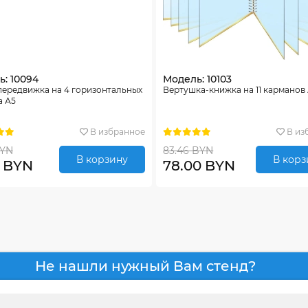
: 10094
Модель: 10103
передвижка на 4 горизонтальных
Вертушка-книжка на 11 карманов
а А5
В избранное
В из
BYN
83.46 BYN
В корзину
В корз
0 BYN
78.00 BYN
Не нашли нужный Вам стенд?