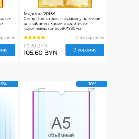
Модель: 20154
уроках
Стенд Подготовка к экзамену по химии
ах
для кабинета химии в золотисто-
коричневых тонах 580*830мм
бранное
В избранное
110.88 BYN
ину
В корзину
105.60 BYN
-6%
-10%