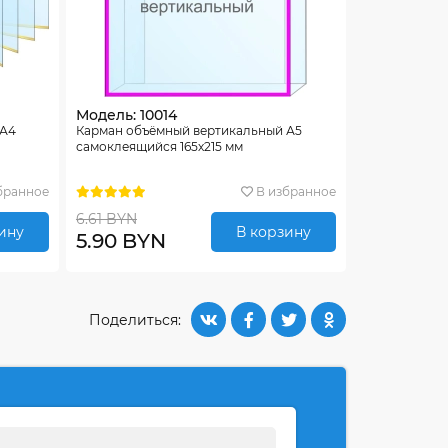
Модель: 10014
 А4
Карман объёмный вертикальный А5
самоклеящийся 165х215 мм
бранное
В избранное
6.61 BYN
ину
В корзину
5.90 BYN
Поделиться: