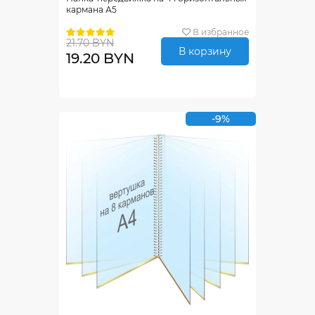
кармана А5
В избранное
21.70 BYN
В корзину
19.20 BYN
-9%