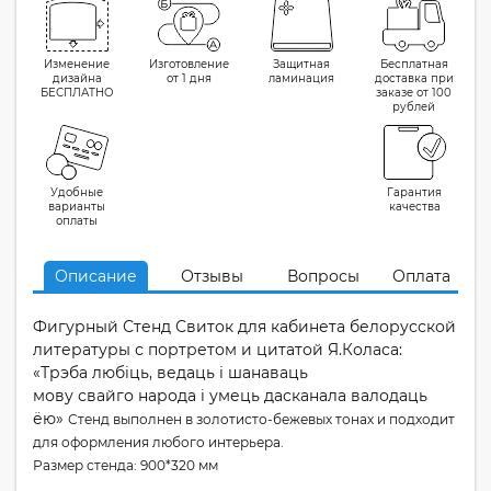
Изменение
Изготовление
Защитная
Бесплатная
дизайна
от 1 дня
ламинация
доставка при
БЕСПЛАТНО
заказе от 100
рублей
Удобные
Гарантия
варианты
качества
оплаты
Описание
Отзывы
Вопросы
Оплата
Фигурный Стенд Свиток для кабинета белорусской
литературы с портретом и цитатой Я.Коласа:
«Трэба любiць, ведаць i шанаваць
мову свайго народа i умець дасканала валодаць
ёю»
Стенд выполнен в золотисто-бежевых тонах и подходит
для оформления любого интерьера.
Размер стенда: 900*320 мм