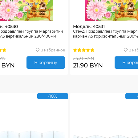
ь: 40530
Модель: 40531
Поздравляем группа Маргаритки
Стенд Поздравляем группа Марг
 А5 вертикальный 280*400мм
карман А5 горизонтальный 280*
В избранное
В из
BYN
24.31 BYN
В корзину
В корз
0 BYN
21.90 BYN
-10%