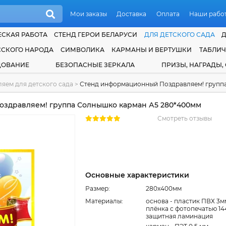
Мои заказы
Доставка
Оплата
Наши рабо
СКАЯ РАБОТА
СТЕНД ГЕРОИ БЕЛАРУСИ
ДЛЯ ДЕТСКОГО САДА
ССКОГО НАРОДА
СИМВОЛИКА
КАРМАНЫ И ВЕРТУШКИ
ТАБЛИ
ДОВАНИЕ
БЕЗОПАСНЫЕ ЗЕРКАЛА
ПРИЗЫ, НАГРАДЫ,
яем для детского сада
>
Стенд информационный Поздравляем! групп
здравляем! группа Солнышко карман А5 280*400мм
Смотреть отзывы
Основные характеристики
Размер:
280x400мм
Материалы:
основа - пластик ПВХ 3м
плёнка с фотопечатью 14
защитная ламинация