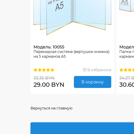
Модель: 10055
Модель
Перекидная система (вертушка-книжка)
Папка-
на 5 карманов А5
карман
В избранное
33.35 BYN
34.27 
В корзину
29.00 BYN
30.6
Вернуться на главную