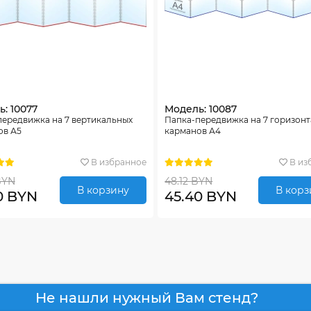
: 10077
Модель: 10087
передвижка на 7 вертикальных
Папка-передвижка на 7 горизон
ов А5
карманов А4
В избранное
В из
BYN
48.12 BYN
В корзину
В корз
0 BYN
45.40 BYN
Не нашли нужный Вам стенд?