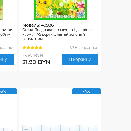
Модель: 40936
аритки
Стенд Поздравляем группа Цыплёнок
400мм
карман А5 вертикальный зеленый
280*400мм
бранное
В избранное
23.87 BYN
ину
В корзину
21.90 BYN
-5%
-4%