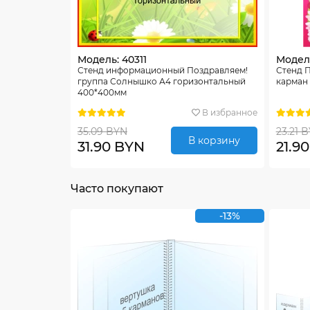
Модель: 40311
Модел
Стенд информационный Поздравляем!
Стенд 
группа Солнышко А4 горизонтальный
карман
400*400мм
В избранное
35.09 BYN
23.21 
В корзину
31.90 BYN
21.9
Часто покупают
-13%