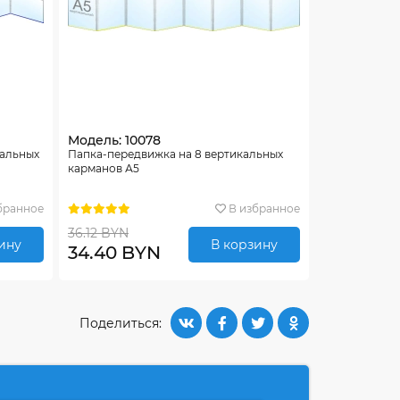
Модель: 10078
тальных
Папка-передвижка на 8 вертикальных
карманов А5
бранное
В избранное
36.12 BYN
ину
В корзину
34.40 BYN
Поделиться: