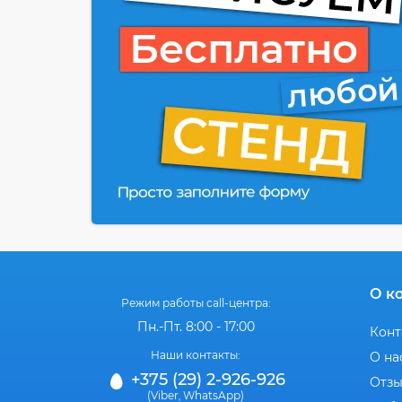
О к
Режим работы call-центра:
Пн.-Пт. 8:00 - 17:00
Конт
Наши контакты:
О на
+375 (29) 2-926-926
Отз
(Viber
WhatsApp)
,