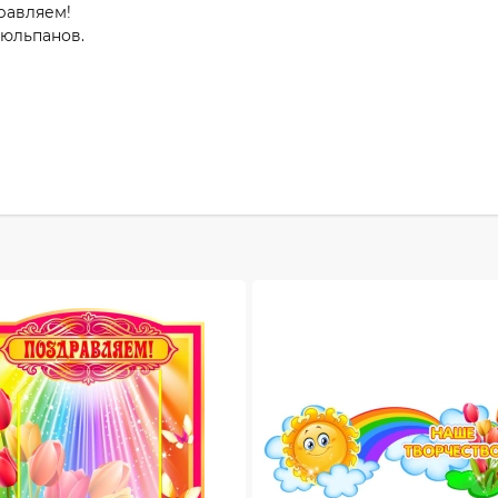
равляем!
тюльпанов.