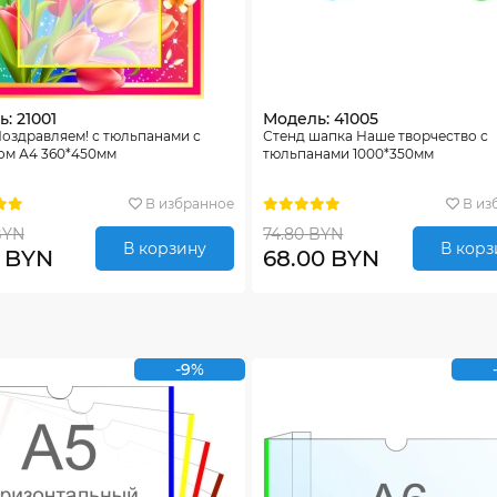
: 21001
Модель: 41005
оздравляем! с тюльпанами с
Стенд шапка Наше творчество с
ом А4 360*450мм
тюльпанами 1000*350мм
В избранное
В из
BYN
74.80 BYN
В корзину
В корз
0 BYN
68.00 BYN
-9%