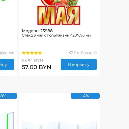
Модель: 23988
Стенд 9 мая с тюльпанами 420*690 мм
бранное
В избранное
63.84 BYN
ину
В корзину
57.00 BYN
-8%
-4%