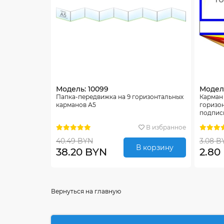
Модель: 10099
Модель
Папка-передвижка на 9 горизонтальных
Карман
карманов А5
горизо
подпис
В избранное
40.49 BYN
3.08 B
В корзину
38.20 BYN
2.80
Вернуться на главную