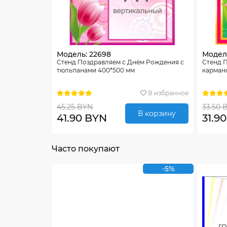
Модель: 22698
Модель
Стенд Поздравляем с Днём Рождения с
Стенд П
тюльпанами 400*500 мм
карман
В избранное
45.25 BYN
33.50 
В корзину
41.90 BYN
31.9
Часто покупают
-5%