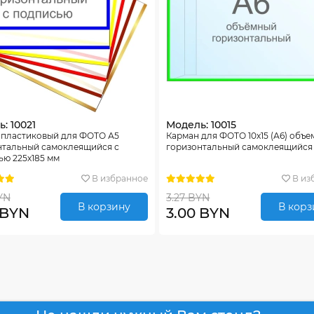
: 10021
Модель: 10015
 пластиковый для ФОТО А5
Карман для ФОТО 10х15 (А6) объ
нтальный самоклеящийся с
горизонтальный самоклеящийся
ью 225х185 мм
В избранное
В из
YN
3.27 BYN
В корзину
В корз
 BYN
3.00 BYN