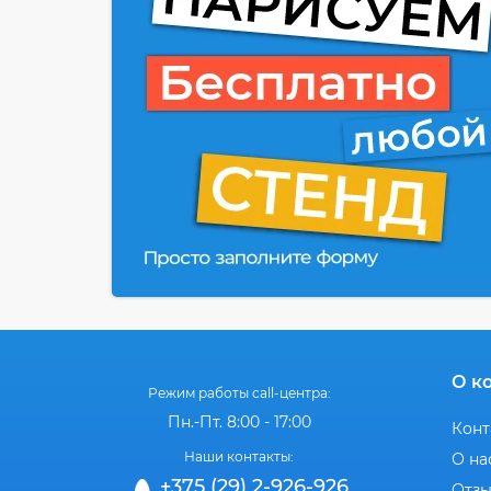
О к
Режим работы call-центра:
Пн.-Пт. 8:00 - 17:00
Конт
Наши контакты:
О на
+375 (29) 2-926-926
Отз