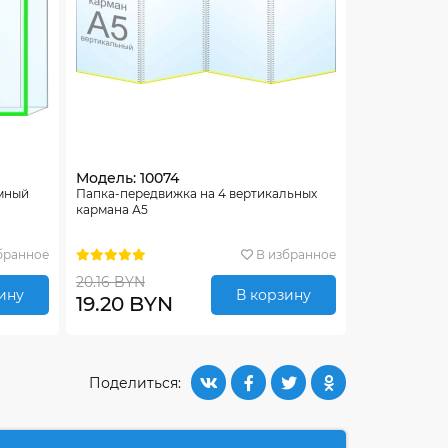
Модель: 10074
емный
Папка-передвижка на 4 вертикальных
кармана А5
бранное
В избранное
20.16 BYN
ину
В корзину
19.20 BYN
Поделиться: