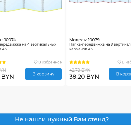
: 10074
Модель: 10079
передвижка на 4 вертикальных
Папка-передвижка на 9 вертика
а А5
карманов А5
В избранное
В из
BYN
42.78 BYN
В корзину
В корз
0 BYN
38.20 BYN
Не нашли нужный Вам стенд?