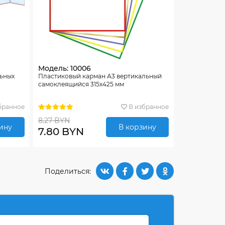
Модель: 10006
льных
Пластиковый карман А3 вертикальный
самоклеящийся 315х425 мм
бранное
В избранное
8.27 BYN
ину
В корзину
7.80 BYN
Поделиться: