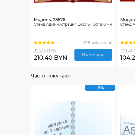
Модель: 23576
Модель
Стенд Администрация школы 1130*810 мм
Стенд 
В избранное
225.13 BYN
109.41
В корзину
210.40 BYN
104.
Часто покупают
-6%