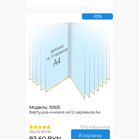
-13%
Модель: 10105
Вертушка-книжка на 12 карманов А4
В избранное
96.14 BYN
В корзину
83.60 BYN