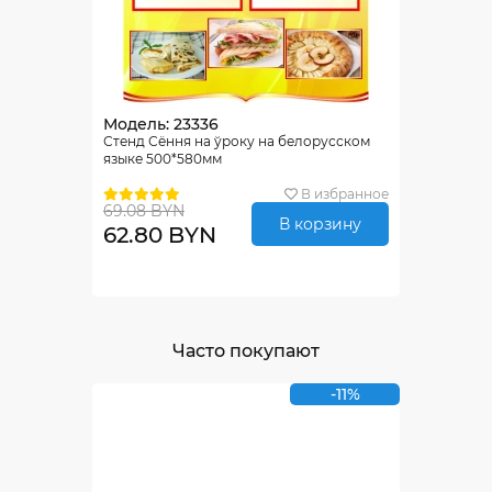
Модель: 23336
Стенд Сёння на ўроку на белорусском
языке 500*580мм
В избранное
69.08 BYN
В корзину
62.80 BYN
Часто покупают
-11%