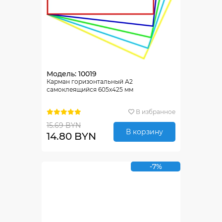
Модель: 10019
Карман горизонтальный А2
самоклеящийся 605х425 мм
В избранное
15.69 BYN
В корзину
14.80 BYN
-7%