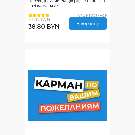
Перекидная система (вертушка-книжка)
на 4 кармана А4
В избранное
43.07 BYN
В корзину
38.80 BYN