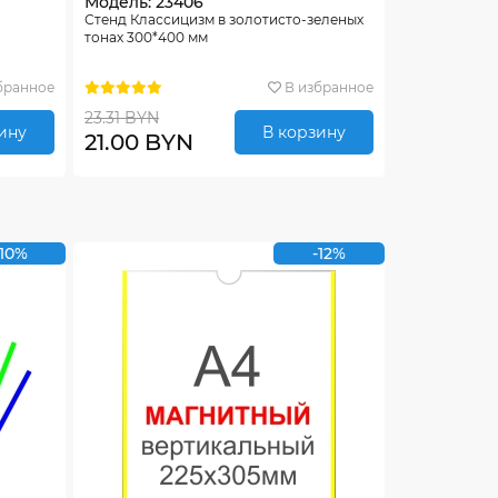
Модель: 23406
Стенд Классицизм в золотисто-зеленых
тонах 300*400 мм
бранное
В избранное
23.31 BYN
ину
В корзину
21.00 BYN
-10%
-12%