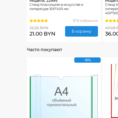
Модель: 22995
Модель
Стенд Классицизм в искусстве и
Стенд К
литературе 300*400 мм
литерат
400*50
В избранное
22.26 BYN
40.68 
В корзину
21.00 BYN
36.0
Часто покупают
-9%