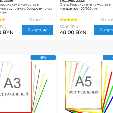
: 23316
Модель: 23321
лассицизм в искусстве и
Стенд Классицизм в искусстве и
уре в золотисто-бордовых тонах
литературе 450*600 мм
0 мм
В избранное
В из
BYN
50.40 BYN
В корзину
В корз
0 BYN
48.00 BYN
-5%