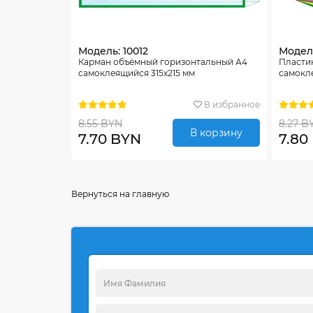
Модель: 10012
Модель
Карман объёмный горизонтальный А4
Пласти
самоклеящийся 315х215 мм
самокл
В избранное
8.55 BYN
8.27 B
В корзину
7.70 BYN
7.80
Вернуться на главную