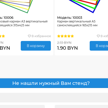
: 10006
Модель: 10003
ковый карман А3 вертикальный
Карман вертикальный А5
еящийся 315х425 мм
самоклеящийся 165х215 мм
В избранное
В из
YN
2.13 BYN
В корзину
В корз
 BYN
1.90 BYN
Не нашли нужный Вам стенд?