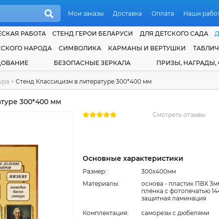
Мои заказы
Доставка
Оплата
Наши рабо
СКАЯ РАБОТА
СТЕНД ГЕРОИ БЕЛАРУСИ
ДЛЯ ДЕТСКОГО САДА
ССКОГО НАРОДА
СИМВОЛИКА
КАРМАНЫ И ВЕРТУШКИ
ТАБЛИ
ДОВАНИЕ
БЕЗОПАСНЫЕ ЗЕРКАЛА
ПРИЗЫ, НАГРАДЫ,
тура
>
Стенд Классицизм в литературе 300*400 мм
туре 300*400 мм
Смотреть отзывы
Основные характеристики
Размер:
300x400мм
Материалы:
основа - пластик ПВХ 3м
плёнка с фотопечатью 14
защитная ламинация
Комплектация:
cаморезы с дюбелями