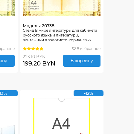
Модель: 20738
а
Стенд В мире литературы для кабинета
русского языка и литературы,
винтажный в золотисто-коричневых
тонах 1000*900мм
бранное
В избранное
223.10 BYN
ину
В корзину
199.20 BYN
-13%
-12%