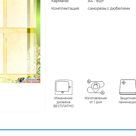
Карманы:
А4 - 8шт
Комплектация:
cаморезы с дюбелями
Изменение
Изготовление
Защитная
дизайна
от 1 дня
ламинаци
БЕСПЛАТНО