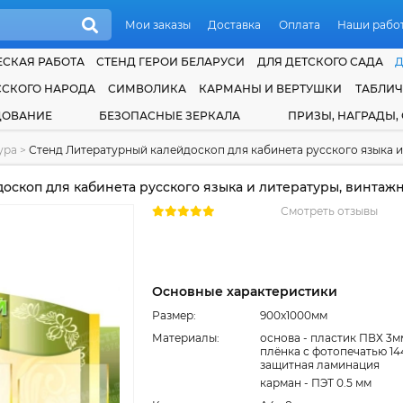
Мои заказы
Доставка
Оплата
Наши рабо
СКАЯ РАБОТА
СТЕНД ГЕРОИ БЕЛАРУСИ
ДЛЯ ДЕТСКОГО САДА
ССКОГО НАРОДА
СИМВОЛИКА
КАРМАНЫ И ВЕРТУШКИ
ТАБЛИ
ДОВАНИЕ
БЕЗОПАСНЫЕ ЗЕРКАЛА
ПРИЗЫ, НАГРАДЫ,
тура
>
Стенд Литературный калейдоскоп для кабинета русского языка и 
скоп для кабинета русского языка и литературы, винтаж
Смотреть отзывы
Основные характеристики
Размер:
900x1000мм
Материалы:
основа - пластик ПВХ 3м
плёнка с фотопечатью 14
защитная ламинация
карман - ПЭТ 0.5 мм