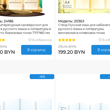
: 24186
Модель: 20363
Литературный калейдоскоп для
Стенд Русский язык для кабинет
а русского языка и литературы в
русского языка и литературы,
то-бирюзовых тонах 770*980 мм
винтажный в оливковых тонах
В избранное
В из
 BYN
215.14 BYN
В корзину
В корз
60 BYN
199.20 BYN
-4%