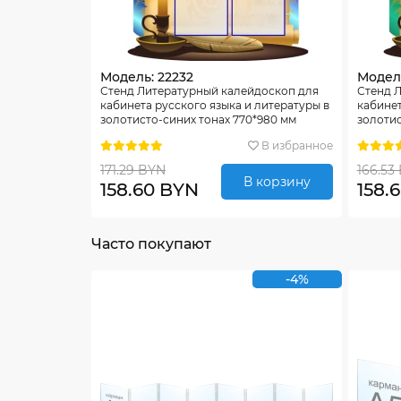
Модель: 22232
Модель
Стенд Литературный калейдоскоп для
Стенд 
кабинета русского языка и литературы в
кабинет
золотисто-синих тонах 770*980 мм
золотис
В избранное
171.29 BYN
166.53
В корзину
158.60 BYN
158.
Часто покупают
-4%