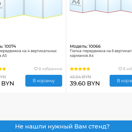
: 10074
Модель: 10066
передвижка на 4 вертикальных
Папка-передвижка на 6 вертика
а А5
карманов А4
В избранное
В из
BYN
45.54 BYN
В корзину
В корз
0 BYN
39.60 BYN
Не нашли нужный Вам стенд?