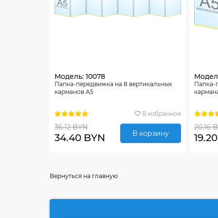
Модель: 10078
Модель
Папка-передвижка на 8 вертикальных
Папка-
карманов А5
карман
В избранное
36.12 BYN
20.16 
В корзину
34.40 BYN
19.2
Вернуться на главную