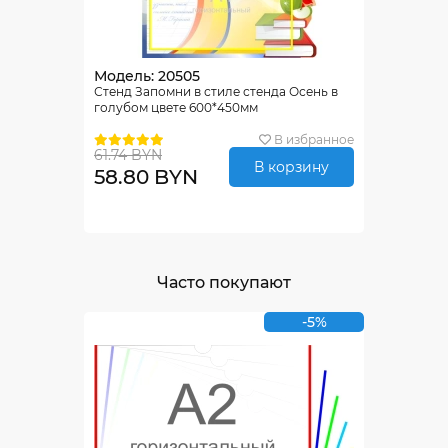
Модель: 20505
Стенд Запомни в стиле стенда Осень в
голубом цвете 600*450мм
В избранное
61.74 BYN
В корзину
58.80 BYN
Часто покупают
-5%