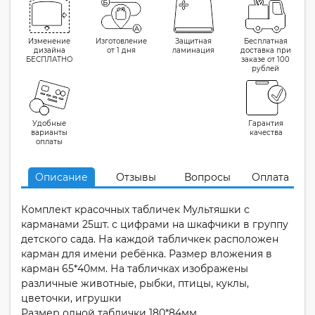
Изменение
Изготовление
Защитная
Бесплатная
дизайна
от 1 дня
ламинация
доставка при
БЕСПЛАТНО
заказе от 100
рублей
Удобные
Гарантия
варианты
качества
оплаты
Описание
Отзывы
Вопросы
Оплата
Комплект красочных табличек Мультяшки с
карманами 25шт. с цифрами на шкафчики в группу
детского сада. На каждой табличкек расположен
карман для имени ребёнка. Размер вложения в
карман 65*40мм. На табличках изображены
различные животные, рыбки, птицы, куклы,
цветочки, игрушки
Размер одной таблички 180*84мм.