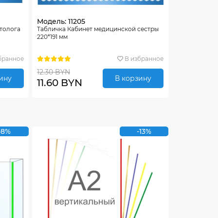
Модель: 11205
ктолога
Табличка Кабинет медицинской сестры
220*191 мм
бранное
В избранное
12.30 BYN
ину
В корзину
11.60 BYN
-8%
-13%