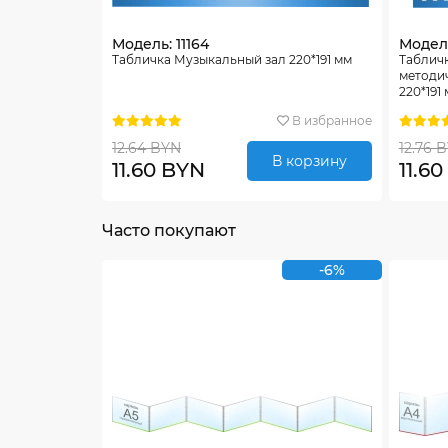
Модель: 11164
Модель
Табличка Музыкальный зал 220*191 мм
Таблич
методи
220*191
В избранное
12.64 BYN
12.76 
В корзину
11.60 BYN
11.6
Часто покупают
-6%