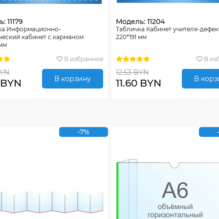
: 11179
Модель: 11204
ка Информационно-
Табличка Кабинет учителя-дефе
ческий кабинет с карманом
220*191 мм
 мм
В избранное
В из
BYN
12.53 BYN
В корзину
В корз
0 BYN
11.60 BYN
-7%