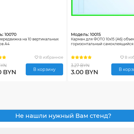
: 10070
Модель: 10015
ередвижка на 10 вертикальных
Карман для ФОТО 10х15 (А6) объ
ов А4
горизонтальный самоклеящийся
В избранное
В из
BYN
3.27 BYN
В корзину
В корз
0 BYN
3.00 BYN
Не нашли нужный Вам стенд?