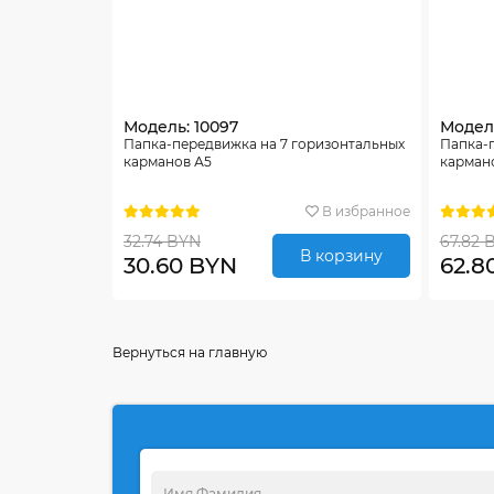
Модель: 10097
Модель
Папка-передвижка на 7 горизонтальных
Папка-п
карманов А5
карман
В избранное
32.74 BYN
67.82 
В корзину
30.60 BYN
62.8
Вернуться на главную