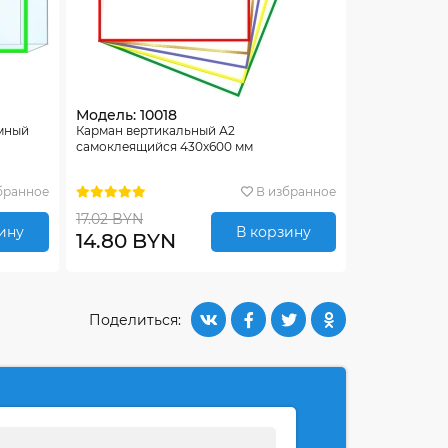
Модель: 10018
емный
Карман вертикальный А2
самоклеящийся 430х600 мм
бранное
В избранное
17.02 BYN
ину
В корзину
14.80 BYN
Поделиться: