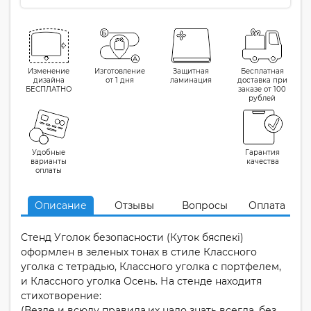
Изменение
Изготовление
Защитная
Бесплатная
дизайна
от 1 дня
ламинация
доставка при
БЕСПЛАТНО
заказе от 100
рублей
Удобные
Гарантия
варианты
качества
оплаты
Описание
Отзывы
Вопросы
Оплата
Стенд Уголок безопасности (Куток бяспекi)
оформлен в зеленых тонах в стиле Классного
уголка с тетрадью, Классного уголка с портфелем,
и Классного уголка Осень. На стенде находитя
стихотворение:
(Везде и всюду правила,их надо знать всегда, без