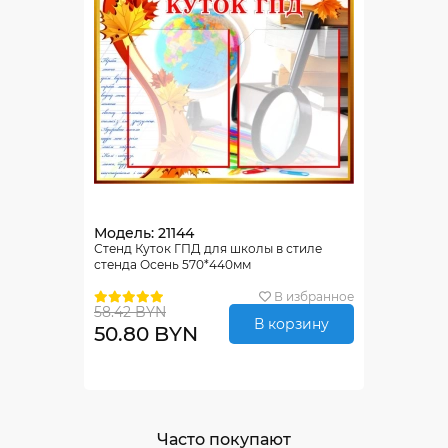
Модель: 21144
Стенд Куток ГПД для школы в стиле
стенда Осень 570*440мм
В избранное
58.42 BYN
В корзину
50.80 BYN
Часто покупают