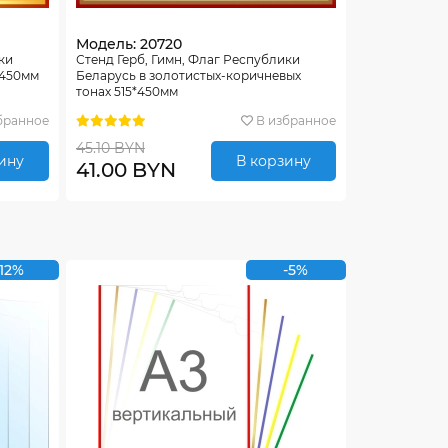
Модель: 20720
ки
Стенд Герб, Гимн, Флаг Республики
*450мм
Беларусь в золотистых-коричневых
тонах 515*450мм
бранное
В избранное
45.10 BYN
ину
В корзину
41.00 BYN
-12%
-5%