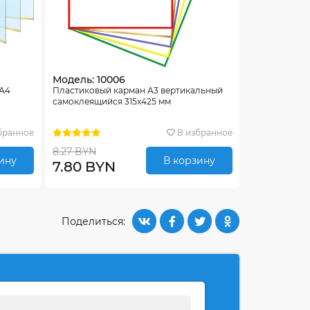
Модель: 10006
 А4
Пластиковый карман А3 вертикальный
самоклеящийся 315х425 мм
бранное
В избранное
8.27 BYN
ину
В корзину
7.80 BYN
Поделиться: