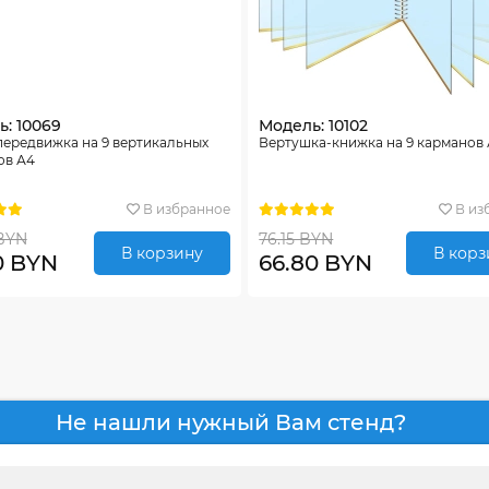
: 10069
Модель: 10102
передвижка на 9 вертикальных
Вертушка-книжка на 9 карманов
ов А4
В избранное
В из
BYN
76.15 BYN
В корзину
В корз
0 BYN
66.80 BYN
Не нашли нужный Вам стенд?