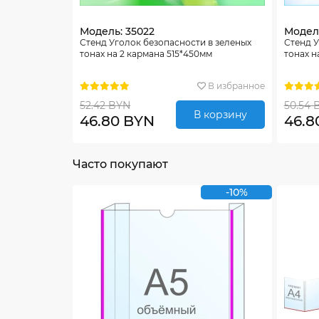
Модель: 35022
Модель
Стенд Уголок безопасности в зеленых
Стенд У
тонах на 2 кармана 515*450мм
тонах н
В избранное
52.42 BYN
50.54 
В корзину
46.80 BYN
46.8
Часто покупают
-10%