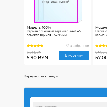
Модель: 10014
Модель
Карман объёмный вертикальный А5
Папка-
самоклеящийся 165х215 мм
карман
В избранное
6.61 BYN
64.98 
В корзину
5.90 BYN
57.0
Вернуться на главную