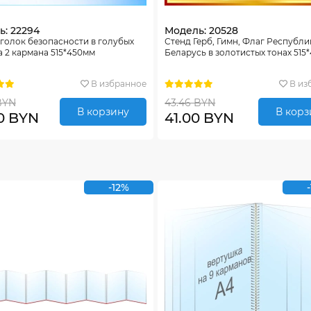
: 22294
Модель: 20528
голок безопасности в голубых
Стенд Герб, Гимн, Флаг Республи
а 2 кармана 515*450мм
Беларусь в золотистых тонах 515
В избранное
В из
BYN
43.46 BYN
В корзину
В корз
0 BYN
41.00 BYN
-12%