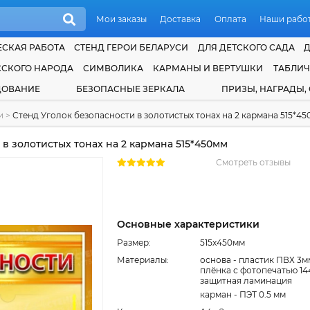
Мои заказы
Доставка
Оплата
Наши рабо
СКАЯ РАБОТА
СТЕНД ГЕРОИ БЕЛАРУСИ
ДЛЯ ДЕТСКОГО САДА
ССКОГО НАРОДА
СИМВОЛИКА
КАРМАНЫ И ВЕРТУШКИ
ТАБЛИ
ДОВАНИЕ
БЕЗОПАСНЫЕ ЗЕРКАЛА
ПРИЗЫ, НАГРАДЫ,
ти
>
Стенд Уголок безопасности в золотистых тонах на 2 кармана 515*4
в золотистых тонах на 2 кармана 515*450мм
Смотреть отзывы
Основные характеристики
Размер:
515x450мм
Материалы:
основа - пластик ПВХ 3м
плёнка с фотопечатью 14
защитная ламинация
карман - ПЭТ 0.5 мм