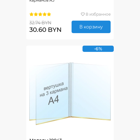
карманов А5
В избранное
32.74 BYN
В корзину
30.60 BYN
-6%