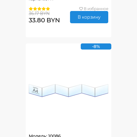
В избранное
36.17 BYN
В корзину
33.80 BYN
-8%
Модель: 10086