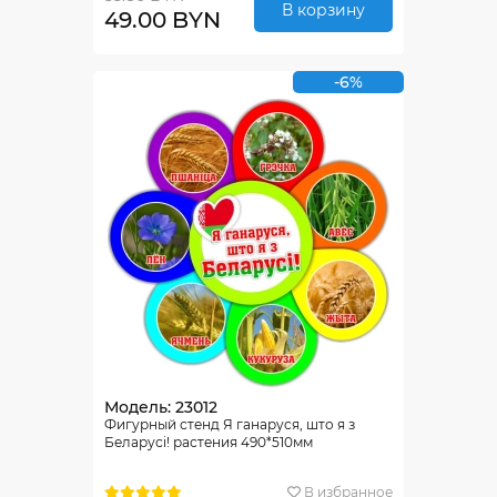
В корзину
49.00 BYN
-6%
Модель: 23012
Фигурный стенд Я ганаруся, што я з
Беларусi! растения 490*510мм
В избранное