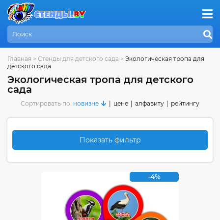
Главная
>
Стенды для детского сада
>
Экологическая тропа для
детского сада
Экологическая тропа для детского
сада
Сортировать по:
новизне
|
цене
|
алфавиту
|
рейтингу
Показать фильтр
-4%