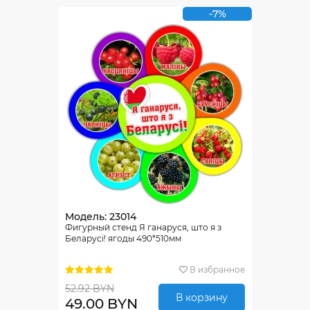
-7%
Модель: 23014
Фигурный стенд Я ганаруся, што я з
Беларусi! ягоды 490*510мм
В избранное
52.92 BYN
В корзину
49.00 BYN