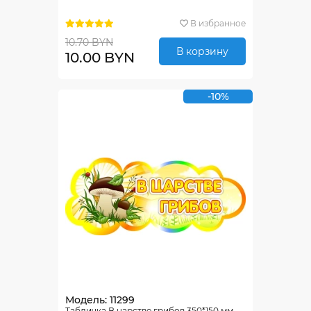
В избранное
10.70 BYN
В корзину
10.00 BYN
-10%
Модель: 11299
Табличка В царстве грибов 350*150 мм