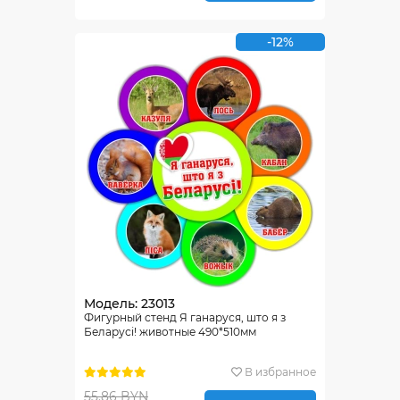
-12%
Модель: 23013
Фигурный стенд Я ганаруся, што я з
Беларусi! животные 490*510мм
В избранное
55.86 BYN