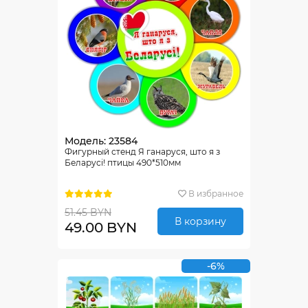
Модель: 23584
Фигурный стенд Я ганаруся, што я з
Беларусi! птицы 490*510мм
В избранное
51.45 BYN
В корзину
49.00 BYN
-6%