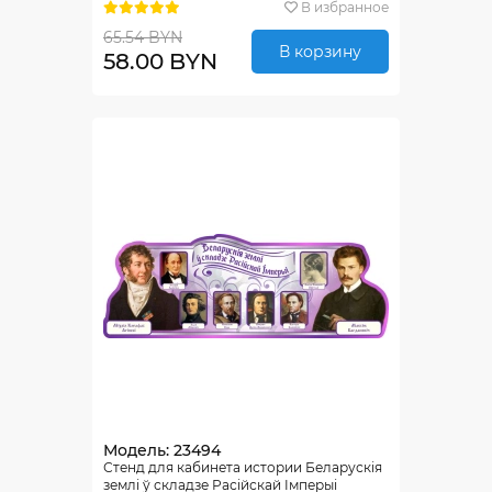
В избранное
65.54 BYN
В корзину
58.00 BYN
Модель: 23494
Стенд для кабинета истории Беларускiя
землi ў складзе Расiйскай Iмперыi