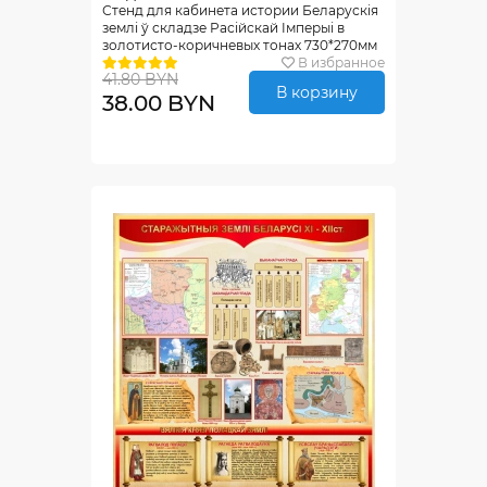
Стенд для кабинета истории Беларускiя
землi ў складзе Расiйскай Iмперыi в
золотисто-коричневых тонах 730*270мм
В избранное
41.80 BYN
В корзину
38.00 BYN