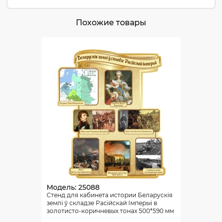
Похожие товары
Модель: 25088
Стенд для кабинета истории Беларускiя
землi ў складзе Расiйскай Iмперыi в
золотисто-коричневых тонах 500*590 мм