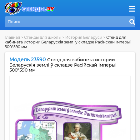
Главная
>
Стенды для школы
>
История Беларуси
>
Стенд для
кабинета истории Беларускiя землi ў складзе Расiйскай Iмперыi
500*590 мм
Модель 23590
Стенд для кабинета истории
Беларускiя землi ў складзе Расiйскай Iмперыi
500*590 мм