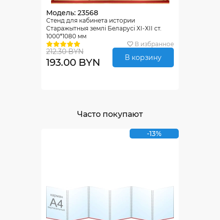
Модель: 23568
Стенд для кабинета истории
Старажытныя землi Беларусi ХI-ХII ст.
1000*1080 мм
В избранное
212.30 BYN
В корзину
193.00 BYN
Часто покупают
-13%