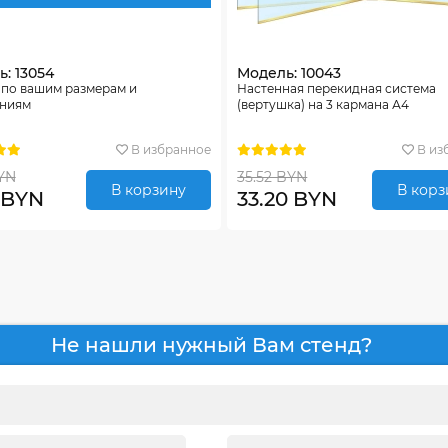
: 13054
Модель: 10043
 по вашим размерам и
Настенная перекидная система
ниям
(вертушка) на 3 кармана А4
В избранное
В из
YN
35.52 BYN
В корзину
В корз
 BYN
33.20 BYN
Не нашли нужный Вам стенд?