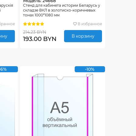
Модель: 24668
арускiя
Стенд для кабинета истории Беларусь у
i
складзе ВКЛ в золотиско-коричневых
тонах 1000*1080 мм
бранное
В избранное
214.23 BYN
ину
В корзину
193.00 BYN
-6%
-10%