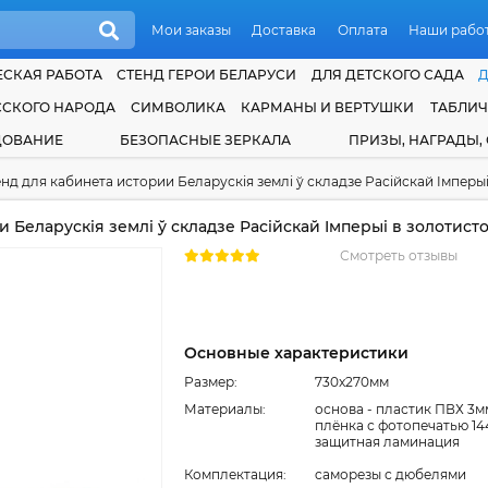
Мои заказы
Доставка
Оплата
Наши рабо
СКАЯ РАБОТА
СТЕНД ГЕРОИ БЕЛАРУСИ
ДЛЯ ДЕТСКОГО САДА
ССКОГО НАРОДА
СИМВОЛИКА
КАРМАНЫ И ВЕРТУШКИ
ТАБЛИ
ДОВАНИЕ
БЕЗОПАСНЫЕ ЗЕРКАЛА
ПРИЗЫ, НАГРАДЫ,
нд для кабинета истории Беларускiя землi ў складзе Расiйскай Iмперы
 Беларускiя землi ў складзе Расiйскай Iмперыi в золотис
Смотреть отзывы
Основные характеристики
Размер:
730x270мм
Материалы:
основа - пластик ПВХ 3м
плёнка с фотопечатью 14
защитная ламинация
Комплектация:
cаморезы с дюбелями