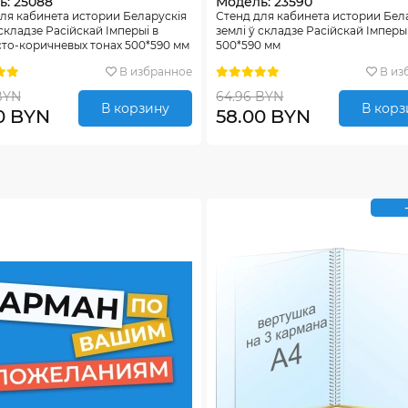
ь: 25088
Модель: 23590
ля кабинета истории Беларускiя
Стенд для кабинета истории Бел
 складзе Расiйскай Iмперыi в
землi ў складзе Расiйскай Iмперы
то-коричневых тонах 500*590 мм
500*590 мм
В избранное
В из
BYN
64.96 BYN
В корзину
В корз
0 BYN
58.00 BYN