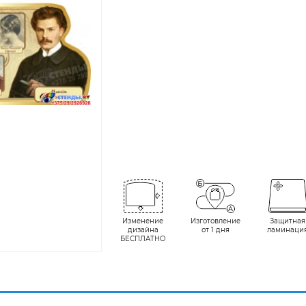
Изменение
Изготовление
Защитная
дизайна
от 1 дня
ламинаци
БЕСПЛАТНО