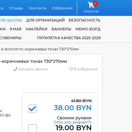
0
ты
Отзывы
Контакты
Избранное
Корзина
ДЛЯ ШКОЛЫ
ДЛЯ ОРГАНИЗАЦИЙ
БЕЗОПАСНОСТЬ
ЧКИ
9 МАЯ
НАКЛЕЙКИ
БАННЕРЫ
МЕМО-БОРД
 СУВЕНИРЫ
ПЯТИЛЕТКА КАЧЕСТВА 2025-2029
i в золотисто-коричневых тонах 730*270мм
то-коричневых тонах 730*270мм
Заказать звонок
В избранное
41.80 BYN
38.00 BYN
м
40 dpi
Своими руками
(Что это значит?)
19.00 BYN