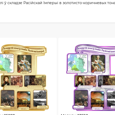
лi ў складзе Расiйскай Iмперыi в золотисто-коричневых тон