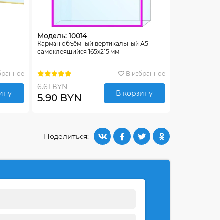
Модель: 10014
Карман объёмный вертикальный А5
самоклеящийся 165х215 мм
бранное
В избранное
6.61 BYN
ину
В корзину
5.90 BYN
Поделиться: