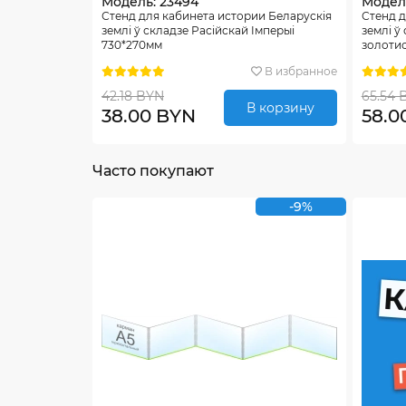
Модель: 23494
Модел
Стенд для кабинета истории Беларускiя
Стенд д
землi ў складзе Расiйскай Iмперыi
землi ў
730*270мм
золотис
В избранное
42.18 BYN
65.54 
В корзину
38.00 BYN
58.0
Часто покупают
-9%