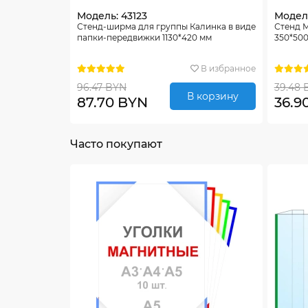
Модель: 43123
Модель
Стенд-ширма для группы Калинка в виде
Стенд 
папки-передвижки 1130*420 мм
350*50
В избранное
96.47 BYN
39.48 
В корзину
87.70 BYN
36.9
Часто покупают