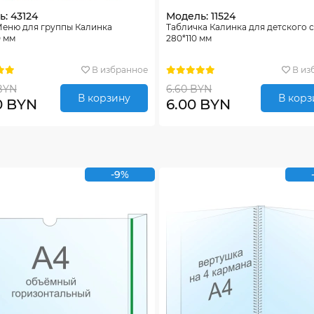
: 43124
Модель: 11524
Меню для группы Калинка
Табличка Калинка для детского 
0 мм
280*110 мм
В избранное
В из
BYN
6.60 BYN
В корзину
В корз
0 BYN
6.00 BYN
-9%