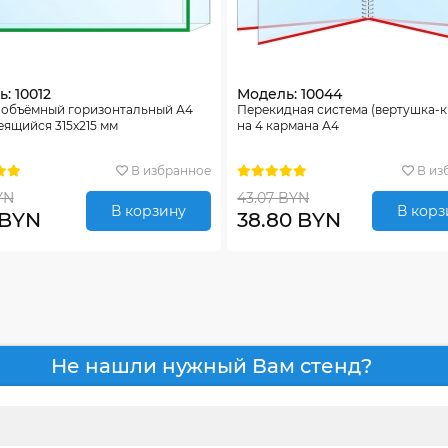
: 10012
Модель: 10044
 объёмный горизонтальный А4
Перекидная система (вертушка-
ящийся 315х215 мм
на 4 кармана А4
В избранное
В из
YN
43.07 BYN
В корзину
В корз
 BYN
38.80 BYN
Не нашли нужный Вам стенд?