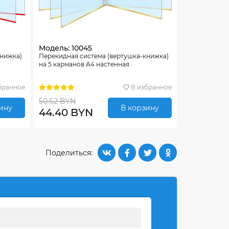
Модель: 10045
книжка)
Перекидная система (вертушка-книжка)
на 5 карманов А4 настенная
бранное
В избранное
50.62 BYN
ину
В корзину
44.40 BYN
Поделиться: