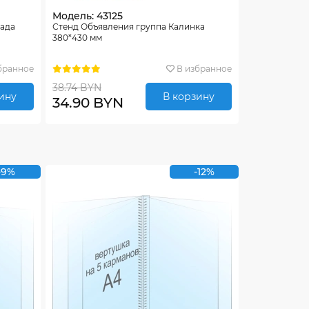
Модель: 43125
сада
Стенд Объявления группа Калинка
380*430 мм
бранное
В избранное
38.74 BYN
ину
В корзину
34.90 BYN
-9%
-12%