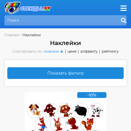
Главная
>
Наклейки
Наклейки
Сортировать по:
новизне
|
цене
|
алфавиту
|
рейтингу
Показать фильтр
-10%