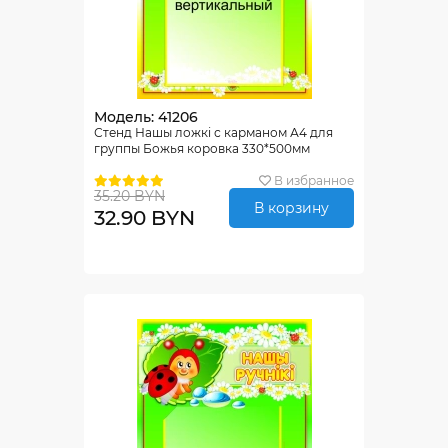
Модель: 41206
Стенд Нашы ложкi с карманом А4 для
группы Божья коровка 330*500мм
В избранное
35.20 BYN
В корзину
32.90 BYN