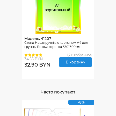
Модель: 41207
Стенд Нашы ручнiкi с карманом А4 для
группы Божья коровка 330*500мм
В избранное
34.55 BYN
В корзину
32.90 BYN
Часто покупают
-8%