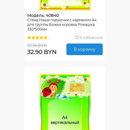
Модель: 40840
Стенд Наши горшочки с карманом А4
для группы Божья коровка Ромашка
330*500мм
В избранное
37.18 BYN
В корзину
32.90 BYN