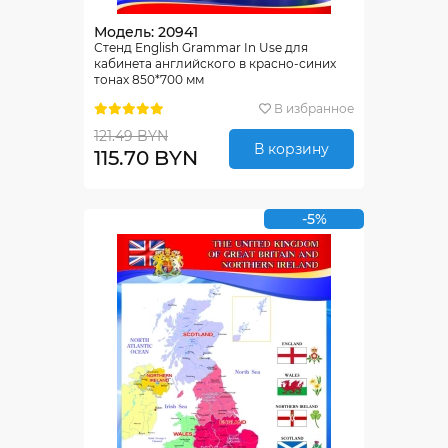
Модель: 20941
Стенд English Grammar In Use для
кабинета английского в красно-синих
тонах 850*700 мм
В избранное
121.49 BYN
В корзину
115.70 BYN
-5%