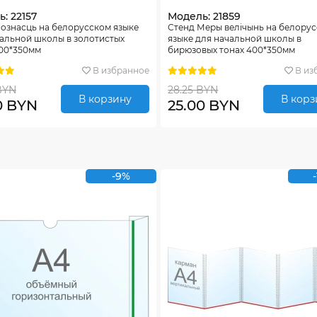
: 22157
Модель: 21859
ознасць на белорусском языке
Стенд Меры велiчынь на белору
альной школы в золотистых
языке для начальной школы в
400*350мм
бирюзовых тонах 400*350мм
В избранное
В из
BYN
28.25 BYN
В корзину
В корз
0 BYN
25.00 BYN
-9%