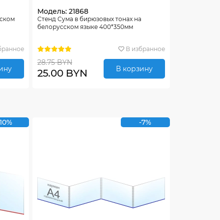
Модель: 21868
сском
Стенд Сума в бирюзовых тонах на
белорусском языке 400*350мм
бранное
В избранное
28.75 BYN
ину
В корзину
25.00 BYN
-10%
-7%