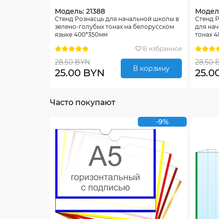
Модель: 21388
Модель
Стенд Рознасць для начальной школы в
Стенд Р
зелено-голубых тонах на белорусском
для нач
языке 400*350мм
тонах 
В избранное
28.50 BYN
28.50 
В корзину
25.00 BYN
25.0
Часто покупают
-9%