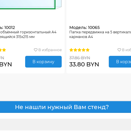
: 10012
Модель: 10065
 объёмный горизонтальный А4
Папка передвижка на 5 вертикал
ящийся 315х215 мм
карманов А4
В избранное
В из
YN
37.86 BYN
В корзину
В корз
 BYN
33.80 BYN
Не нашли нужный Вам стенд?