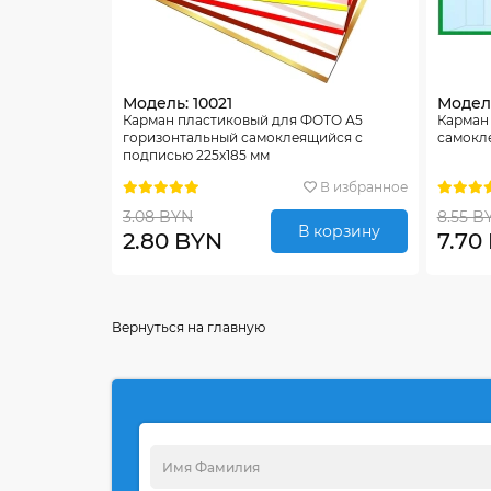
Модель: 10021
Модель
Карман пластиковый для ФОТО А5
Карман
горизонтальный самоклеящийся с
самокле
подписью 225х185 мм
В избранное
3.08 BYN
8.55 B
В корзину
2.80 BYN
7.70
Вернуться на главную