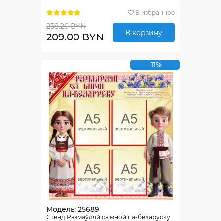
В избранное
238.26 BYN
В корзину
209.00 BYN
-11%
Модель: 25689
Стенд Размаўляй са мной па-беларуску