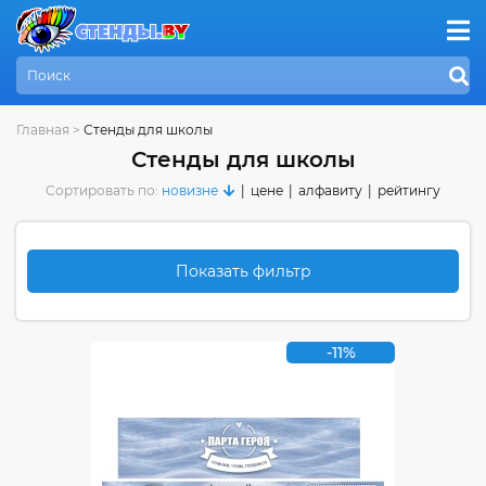
Главная
>
Стенды для школы
Стенды для школы
Сортировать по:
новизне
|
цене
|
алфавиту
|
рейтингу
Показать фильтр
-11%