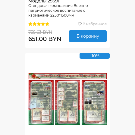
Модель: 25691
Стендовая композиция Военно-
патриотическое воспитание с
карманами 2250*1500мм
В избранное
735.63 BYN
В корзину
651.00 BYN
-10%