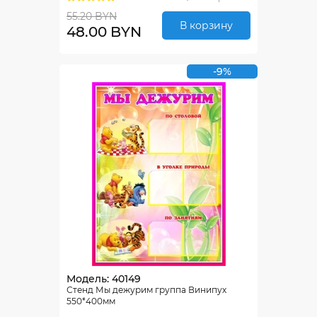
55.20 BYN
В корзину
48.00 BYN
-9%
Модель: 40149
Стенд Мы дежурим группа Винипух
550*400мм