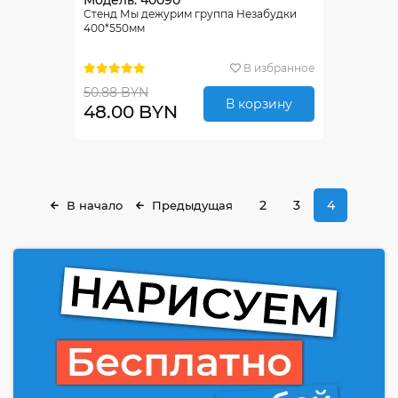
Модель: 40090
Стенд Мы дежурим группа Незабудки
400*550мм
В избранное
50.88 BYN
В корзину
48.00 BYN
2
3
4
В начало
Предыдущая