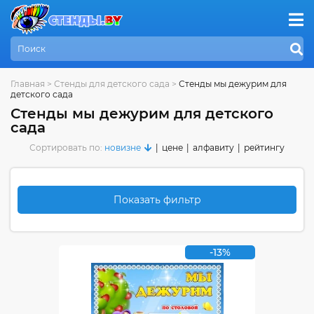
Главная
>
Стенды для детского сада
>
Стенды мы дежурим для
детского сада
Стенды мы дежурим для детского
сада
Сортировать по:
новизне
|
цене
|
алфавиту
|
рейтингу
Показать фильтр
-13%