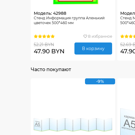
Модель: 42988
Модель
Стенд Информация группа Аленький
Стенд 
цветочек 500*460 мм
500*46
В избранное
52.21 BYN
52.69 
В корзину
47.90 BYN
47.9
Часто покупают
-9%