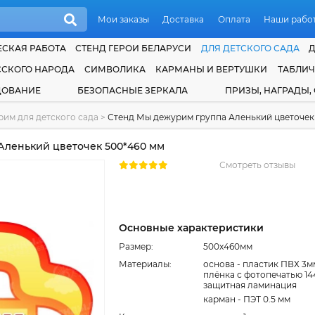
Мои заказы
Доставка
Оплата
Наши рабо
СКАЯ РАБОТА
СТЕНД ГЕРОИ БЕЛАРУСИ
ДЛЯ ДЕТСКОГО САДА
ССКОГО НАРОДА
СИМВОЛИКА
КАРМАНЫ И ВЕРТУШКИ
ТАБЛИ
ДОВАНИЕ
БЕЗОПАСНЫЕ ЗЕРКАЛА
ПРИЗЫ, НАГРАДЫ,
им для детского сада
>
Стенд Мы дежурим группа Аленький цветочек
Аленький цветочек 500*460 мм
Смотреть отзывы
Основные характеристики
Размер:
500x460мм
Материалы:
основа - пластик ПВХ 3м
плёнка с фотопечатью 14
защитная ламинация
карман - ПЭТ 0.5 мм