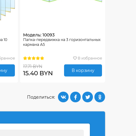
Модель: 10093
а 10
Папка-передвижка на 3 горизонтальных
кармана А5
бранное
В избранное
17.71 BYN
ину
В корзину
15.40 BYN
Поделиться: