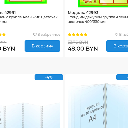
: 42991
Модель: 42993
Меню группа Аленький цветочек
Стенд мы дежурим группа Алень
0 мм
цветочек 400*550 мм
В избранное
В из
BYN
53.76 BYN
В корзину
В корз
0 BYN
48.00 BYN
-4%