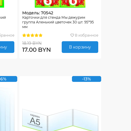
Модель: 70542
кий
Карточки для стенда Мы дежурим
группа Аленький цветочек 30 шт. 95*95
мм
бранное
В избранное
18.19 BYN
ину
В корзину
17.00 BYN
-6%
-13%