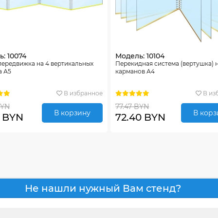
: 10074
Модель: 10104
передвижка на 4 вертикальных
Перекидная система (вертушка) н
а А5
карманов А4
В избранное
В из
BYN
77.47 BYN
В корзину
В корз
0 BYN
72.40 BYN
Не нашли нужный Вам стенд?